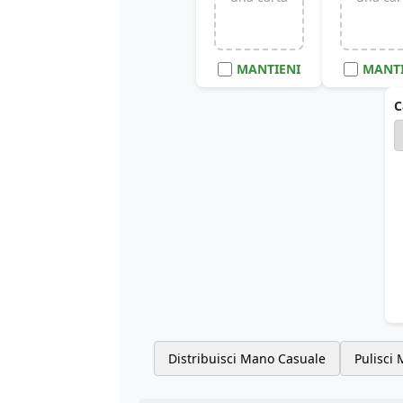
MANTIENI
MANTI
C
Distribuisci Mano Casuale
Pulisci