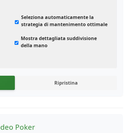
Seleziona automaticamente la
strategia di mantenimento ottimale
Mostra dettagliata suddivisione
della mano
Ripristina
Video Poker