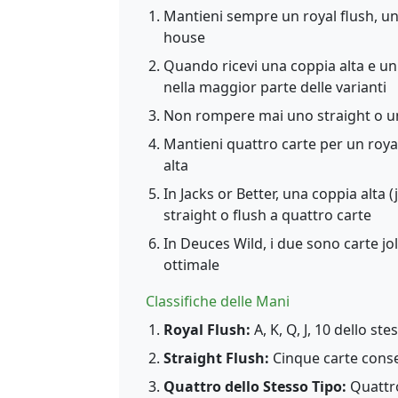
Mantieni sempre un royal flush, uno
house
Quando ricevi una coppia alta e un 
nella maggior parte delle varianti
Non rompere mai uno straight o un 
Mantieni quattro carte per un roya
alta
In Jacks or Better, una coppia alta 
straight o flush a quattro carte
In Deuces Wild, i due sono carte jo
ottimale
Classifiche delle Mani
Royal Flush:
A, K, Q, J, 10 dello s
Straight Flush:
Cinque carte conse
Quattro dello Stesso Tipo:
Quattro