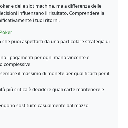
oker e delle slot machine, ma a differenza delle
e decisioni influenzano il risultato. Comprendere la
ficativamente i tuoi ritorni.
 Poker
 che puoi aspettarti da una particolare strategia di
o i pagamenti per ogni mano vincente e
rno complessive
empre il massimo di monete per qualificarti per il
lità più critica è decidere quali carte mantenere e
vengono sostituite casualmente dal mazzo