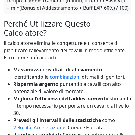
Tempo di Addestramento (minuti) = Tempo Base × (1
− min(Bonus di Addestramento + Buff EXP, 60%) / 100)
Perché Utilizzare Questo
Calcolatore?
Il calcolatore elimina le congetture e ti consente di
pianificare l'allevamento dei cavalli in modo efficiente.
Ecco come può aiutarti:
Massimizza i risultati di allevamento
identificando le
combinazioni
ottimali di genitori.
Risparmia argento
puntando a cavalli con alto
potenziale di valore di mercato.
Migliora l'efficienza dell'addestramento
stimando
il tempo necessario per portare un cavallo al livello
30.
Prevedi gli intervalli delle statistiche
come
Velocità
,
Accelerazione
, Curva e Frenata.
Pianifica i candidati Courser
con intuizioni sulle