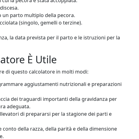
 cui la pecora è stata accoppiata.
 discesa.
o un parto multiplo della pecora.
ciolata (singolo, gemelli o terzine).
a, la data prevista per il parto e le istruzioni per la
atore È Utile
re di questo calcolatore in molti modi:
grammare aggiustamenti nutrizionali e preparazioni
ccia dei traguardi importanti della gravidanza per
ura adeguata.
levatori di prepararsi per la stagione dei parti e
 conto della razza, della parità e della dimensione
e.