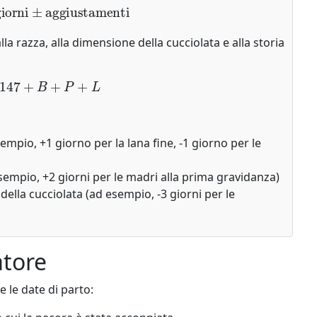
orni
±
aggiustamenti
la razza, alla dimensione della cucciolata e alla storia
G
=
147
+
B
+
P
+
L
pio, +1 giorno per la lana fine, -1 giorno per le
empio, +2 giorni per le madri alla prima gravidanza)
lla cucciolata (ad esempio, -3 giorni per le
atore
 le date di parto: