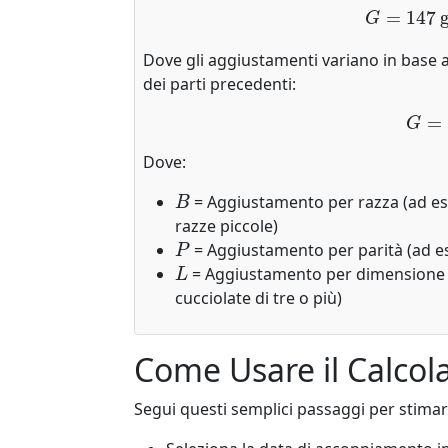
G
=
147
gi
Dove gli aggiustamenti variano in base al
dei parti precedenti:
Dove:
B
= Aggiustamento per razza (ad esem
razze piccole)
P
= Aggiustamento per parità (ad es
L
= Aggiustamento per dimensione de
cucciolate di tre o più)
Come Usare il Calcol
Segui questi semplici passaggi per stimare