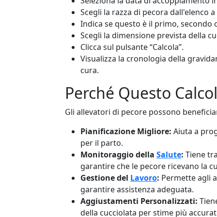
Seleziona la data di accoppiamento in
Scegli la razza di pecora dall'elenco a
Indica se questo è il primo, secondo 
Scegli la dimensione prevista della cuc
Clicca sul pulsante “Calcola”.
Visualizza la cronologia della gravidanz
cura.
Perché Questo Calcol
Gli allevatori di pecore possono beneficia
Pianificazione Migliore:
Aiuta a pro
per il parto.
Monitoraggio della
Salute
:
Tiene tra
garantire che le pecore ricevano la c
Gestione del
Lavoro
:
Permette agli al
garantire assistenza adeguata.
Aggiustamenti Personalizzati:
Tiene
della cucciolata per stime più accurat