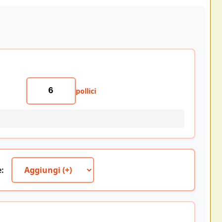
pollici
: