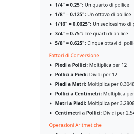
1/4" = 0.25":
Un quarto di pollice
1/8" = 0.125":
Un ottavo di pollice
1/16" = 0.0625":
Un sedicesimo di p
3/4" = 0.75":
Tre quarti di pollice
5/8" = 0.625":
Cinque ottavi di poll
Fattori di Conversione
Piedi a Pollici:
Moltiplica per 12
Pollici a Piedi:
Dividi per 12
Piedi a Metri:
Moltiplica per 0.304
Pollici a Centimetri:
Moltiplica per
Metri a Piedi:
Moltiplica per 3.280
Centimetri a Pollici:
Dividi per 2.5
Operazioni Aritmetiche