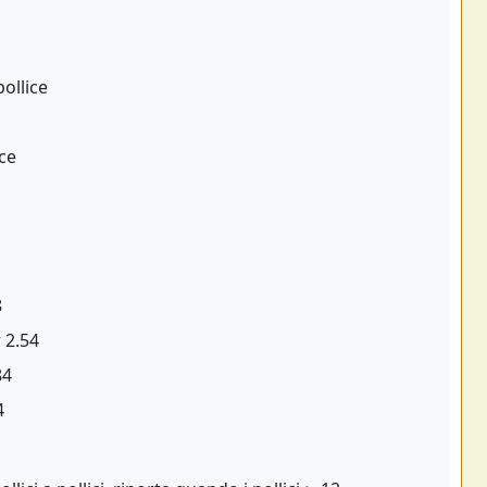
ollice
ice
8
 2.54
84
4