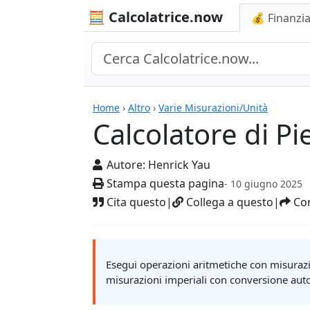
🧮 Calcolatrice.now
💰 Finanzia
Calcolatrici
Home
›
Altro
›
Varie Misurazioni/Unità
Calcolatore di Pie
Autore:
Henrick Yau
Stampa questa pagina
- 10 giugno 2025
Cita questo
|
Collega a questo
|
Con
Esegui operazioni aritmetiche con misurazion
misurazioni imperiali con conversione auto