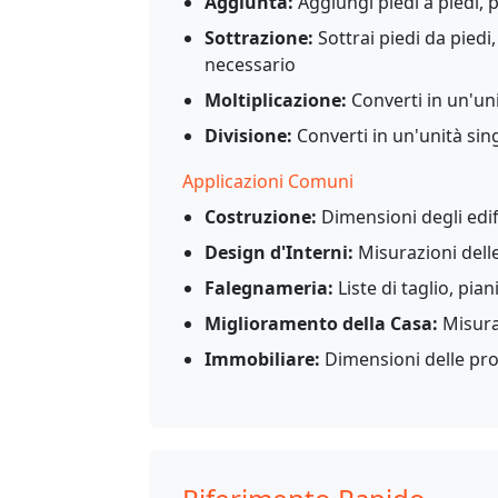
Aggiunta:
Aggiungi piedi a piedi, po
Sottrazione:
Sottrai piedi da piedi,
necessario
Moltiplicazione:
Converti in un'uni
Divisione:
Converti in un'unità singo
Applicazioni Comuni
Costruzione:
Dimensioni degli edific
Design d'Interni:
Misurazioni dell
Falegnameria:
Liste di taglio, pian
Miglioramento della Casa:
Misuraz
Immobiliare:
Dimensioni delle prop