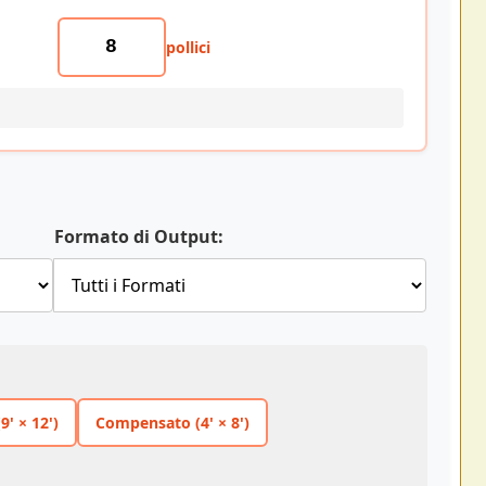
pollici
Formato di Output:
9' × 12')
Compensato (4' × 8')