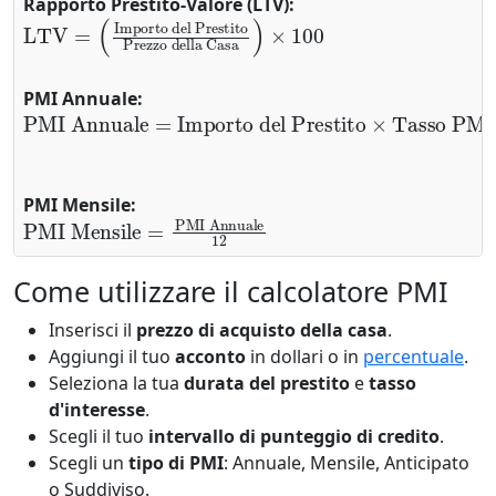
Rapporto Prestito-Valore (LTV):
LTV
Importo del Prestito
Prezzo della Casa
=
)
(
×
100
PMI Annuale:
PMI Annuale
Importo del Prestito
Tasso PMI
×
=
PMI Mensile:
PMI Mensile
PMI Annuale
12
=
Come utilizzare il calcolatore PMI
Inserisci il
prezzo di acquisto della casa
.
Aggiungi il tuo
acconto
in dollari o in
percentuale
.
Seleziona la tua
durata del prestito
e
tasso
d'interesse
.
Scegli il tuo
intervallo di punteggio di credito
.
Scegli un
tipo di PMI
: Annuale, Mensile, Anticipato
o Suddiviso.