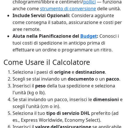
chilogrammi/libbre e centimetri/
pollici
— funziona
anche come
strumento di conversione
delle unità.
Include Servizi Opzionali:
Considera aggiunte
come consegna il sabato, assicurazione e costi per
aree remote.
Aiuta nella Pianificazione del
Budget
:
Conosci i
tuoi costi di spedizione in anticipo prima di
effettuare un ordine o programmare un ritiro.
Come Usare il Calcolatore
Seleziona i paesi di
origine
e
destinazione
.
Scegli se stai inviando un
documento
o un
pacco
.
Inserisci il
peso
della tua spedizione e seleziona
l'unità (kg o lb).
Se stai inviando un pacco, inserisci le
dimensioni
e
scegli l'unità (cm o in).
Seleziona il tuo
tipo di servizio DHL
preferito (ad
es., Express Worldwide, Economy Select).
Inserisci il
valore dell'assicurazione
se applicabile