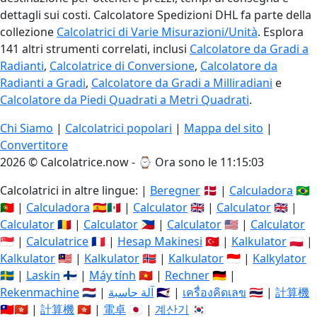
dettagli sui costi. Calcolatore Spedizioni DHL fa parte della
collezione
Calcolatrici di Varie Misurazioni/Unità
. Esplora
141 altri strumenti correlati, inclusi
Calcolatore da Gradi a
Radianti
,
Calcolatrice di Conversione
,
Calcolatore da
Radianti a Gradi
,
Calcolatore da Gradi a Milliradiani
e
Calcolatore da Piedi Quadrati a Metri Quadrati
.
Chi Siamo
|
Calcolatrici popolari
|
Mappa del sito
|
Convertitore
2026 © Calcolatrice.now - ⌚
Ora sono le 11:15:04
Calcolatrici in altre lingue: |
Beregner
🇩🇰 |
Calculadora
🇧🇷
🇵🇹 |
Calculadora
🇪🇸🇲🇽 |
Calculator
🇬🇧 |
Calculator
🇬🇧 |
Calculator
🇷🇴 |
Calculator
🇵🇭 |
Calculator
🇺🇸 |
Calculator
🇸🇬 |
Calculatrice
🇫🇷 |
Hesap Makinesi
🇹🇷 |
Kalkulator
🇵🇱 |
Kalkulator
🇲🇾 |
Kalkulator
🇳🇴 |
Kalkulator
🇮🇩 |
Kalkylator
🇸🇪 |
Laskin
🇫🇮 |
Máy tính
🇻🇳 |
Rechner
🇩🇪 |
Rekenmachine
🇳🇱 |
آلة حاسبة
🇸🇦 |
เครื่องคิดเลข
🇹🇭 |
計算機
🇹🇼🇭🇰 |
計算機
🇭🇰 |
電卓
🇯🇵 |
계산기
🇰🇷