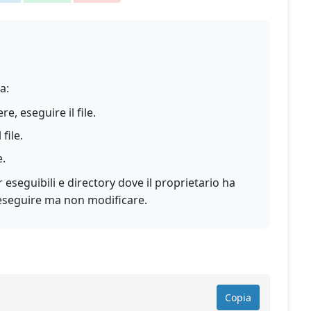
a:
e, eseguire il file.
file.
e.
eguibili e directory dove il proprietario ha
 eseguire ma non modificare.
Copia