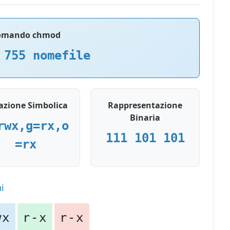
omando chmod
 755 nomefile
azione Simbolica
Rappresentazione
Binaria
rwx,g=rx,o
111 101 101
=rx
i
wx
r-x
r-x