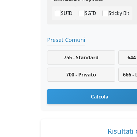
SUID
SGID
Sticky Bit
Preset Comuni
755 - Standard
644 
700 - Privato
666 - 
Calcola
Risultati