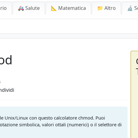
rio
🚑 Salute
📐 Matematica
📁 Altro
🔬 S
od
5
dividi
file Unix/Linux con questo calcolatore chmod. Puoi
tazione simbolica, valori ottali (numerici) o il selettore di