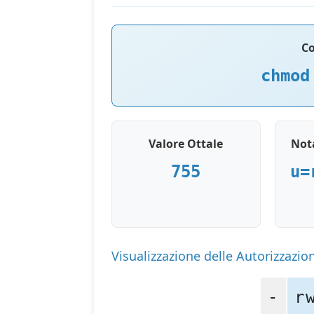
C
chmod
Valore Ottale
Not
755
u=
Visualizzazione delle Autorizzazion
-
r