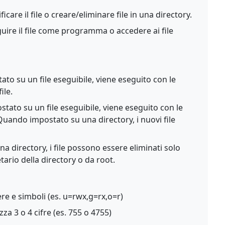
are il file o creare/eliminare file in una directory.
ire il file come programma o accedere ai file
o su un file eseguibile, viene eseguito con le
ile.
ato su un file eseguibile, viene eseguito con le
 Quando impostato su una directory, i nuovi file
directory, i file possono essere eliminati solo
etario della directory o da root.
ere e simboli (es. u=rwx,g=rx,o=r)
zza 3 o 4 cifre (es. 755 o 4755)