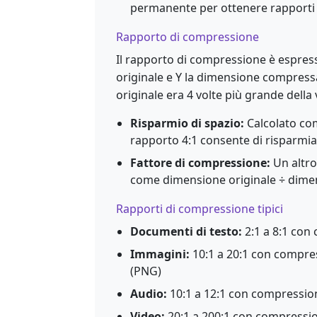
permanente per ottenere rapporti 
Rapporto di compressione
Il rapporto di compressione è espres
originale e Y la dimensione compressa.
originale era 4 volte più grande dell
Risparmio di spazio:
Calcolato com
rapporto 4:1 consente di risparmiar
Fattore di compressione:
Un altro
come dimensione originale ÷ dime
Rapporti di compressione tipici
Documenti di testo:
2:1 a 8:1 con
Immagini:
10:1 a 20:1 con compres
(PNG)
Audio:
10:1 a 12:1 con compression
Video:
20:1 a 200:1 con compressio