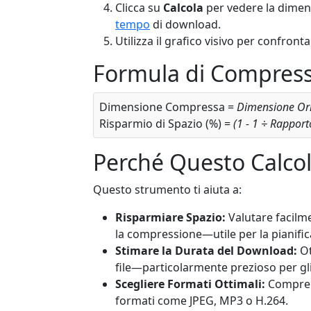
Clicca su
Calcola
per vedere la dimen
tempo
di download.
Utilizza il grafico visivo per confront
Formula di Compres
Dimensione Compressa =
Dimensione Ori
Risparmio di Spazio (%) =
(1 - 1 ÷ Rappor
Perché Questo Calcol
Questo strumento ti aiuta a:
Risparmiare Spazio:
Valutare facilm
la compressione—utile per la pianific
Stimare la Durata del Download:
Ot
file—particolarmente prezioso per gli
Scegliere Formati Ottimali:
Comprend
formati come JPEG, MP3 o H.264.