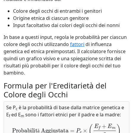
Colore degli occhi di entrambi i genitori
Origine etnica di ciascun genitore
Input facoltativo dai colori degli occhi dei nonni
In base a questi input, regola le probabilità per ciascun
colore degli occhi utilizzando
fattori
di influenza
genetica ed etnica preimpostati. Il calcolatore fornisce
quindi un grafico visivo e una spiegazione scritta dei
risultati più probabili per il colore degli occhi del tuo
bambino.
Formula per l'Ereditarietà del
Colore degli Occhi
Se P
è la probabilità di base dalla matrice genetica e
c
E
ed E
sono i fattori etnici per il padre e la madre:
f
m
Probabilità Aggiustata
=
P
c
×
(
E
f
+
E
m
2
)
à