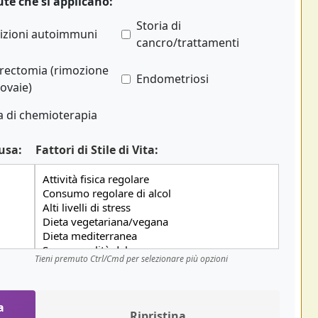
ute che si applicano:
Storia di
izioni autoimmuni
cancro/trattamenti
rectomia (rimozione
Endometriosi
 ovaie)
a di chemioterapia
usa:
Fattori di Stile di Vita:
Tieni premuto Ctrl/Cmd per selezionare più opzioni
a
Ripristina