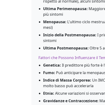
rispetto al normale), alcuni sintomi 
Ultima Perimenopausa:
Maggiore 
più sintomi
Menopausa:
L'ultimo ciclo mestr
mesi)
Inizio della Postmenopausa:
I pri
sintomi
Ultima Postmenopausa:
Oltre 5 a
Fattori che Possono Influenzare il T
Genetica:
Il predittore più forte è
Fumo:
Può anticipare la menopausa
Indice di Massa Corporea:
Un IMC 
molto basso può accelerarla
Etnia:
Alcune variazioni si osservan
Gravidanze e Contraccezione:
Mag