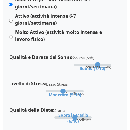
giorni/settimana)
Attivo (attività intensa 6-7
giorni/settimana)
Molto Attivo (attività molto intensa e
lavoro fisico)
Qualità e Durata del Sonno:
Scarsa (<6h)
Eccellente (7-9h)
Buono (7/10)
Livello di Stress:
Basso Stress
Alto Stress
Moderato (5/10)
Qualità della Dieta:
Scarsa
Sopra la Media
Eccellente
(6/10)