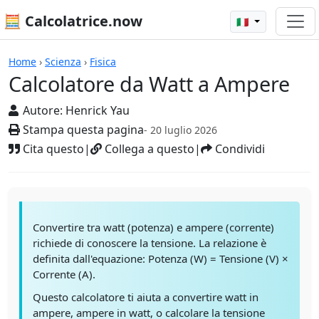
🧮 Calcolatrice.now
🇮🇹
Calcolatrici
Home
›
Scienza
›
Fisica
Calcolatore da Watt a Ampere
Autore:
Henrick Yau
Stampa questa pagina
- 20 luglio 2026
Cita questo
|
Collega a questo
|
Condividi
Convertire tra watt (potenza) e ampere (corrente)
richiede di conoscere la tensione. La relazione è
definita dall'equazione: Potenza (W) = Tensione (V) ×
Corrente (A).
Questo calcolatore ti aiuta a convertire watt in
ampere, ampere in watt, o calcolare la tensione