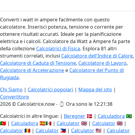
Converti i watt in ampere facilmente con questo
calcolatore. Inserisci potenza, tensione o corrente per
ottenere risultati accurati. Ideale per la pianificazione
elettrica e i calcoli. Calcolatore da Watt a Ampere fa parte
della collezione
Calcolatrici di Fisica
. Esplora 81 altri
strumenti correlati, inclusi
Calcolatore dell'Indice di Calore
,
Calcolatore di Caduta di Tensione
,
Calcolatore di Lavoro
,
Calcolatore di Accelerazione
e
Calcolatore del Punto di
Rugiada
.
Chi Siamo
|
Calcolatrici popolari
|
Mappa del sito
|
Convertitore
2026 © Calcolatrice.now - ⌚
Ora sono le 12:21:39
Calcolatrici in altre lingue: |
Beregner
🇩🇰 |
Calculadora
🇧🇷
🇵🇹 |
Calculadora
🇪🇸🇲🇽 |
Calculator
🇬🇧 |
Calculator
🇬🇧 |
Calculator
🇷🇴 |
Calculator
🇵🇭 |
Calculator
🇺🇸 |
Calculator