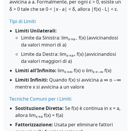
avvicina a a. Formalmente, per ogni ε > 0, esiste un
δ > 0 tale che se 0 < |x - a| < δ, allora |f(x) - L| < ε.
Tipi di Limiti
Limiti Unilaterali:
Limite da Sinistra: lim
f(x) (avvicinandosi
x→a−
da valori minori di a)
Limite da Destra: lim
f(x) (avvicinandosi
x→a+
da valori maggiori di a)
Limiti all'Infinito:
lim
f(x) o lim
f(x)
x→∞
x→−∞
Limiti Infiniti:
Quando f(x) si avvicina a ∞ o −∞
mentre x si avvicina a un valore
Tecniche Comuni per i Limiti
Sostituzione Diretta:
Se f(x) è continua in x = a,
allora lim
f(x) = f(a)
x→a
Fattorizzazione:
Usata per eliminare fattori