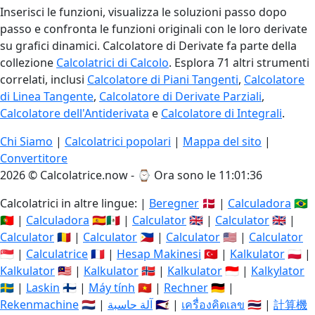
Inserisci le funzioni, visualizza le soluzioni passo dopo
passo e confronta le funzioni originali con le loro derivate
su grafici dinamici. Calcolatore di Derivate fa parte della
collezione
Calcolatrici di Calcolo
. Esplora 71 altri strumenti
correlati, inclusi
Calcolatore di Piani Tangenti
,
Calcolatore
di Linea Tangente
,
Calcolatore di Derivate Parziali
,
Calcolatore dell'Antiderivata
e
Calcolatore di Integrali
.
Chi Siamo
|
Calcolatrici popolari
|
Mappa del sito
|
Convertitore
2026 © Calcolatrice.now - ⌚
Ora sono le 11:01:37
Calcolatrici in altre lingue: |
Beregner
🇩🇰 |
Calculadora
🇧🇷
🇵🇹 |
Calculadora
🇪🇸🇲🇽 |
Calculator
🇬🇧 |
Calculator
🇬🇧 |
Calculator
🇷🇴 |
Calculator
🇵🇭 |
Calculator
🇺🇸 |
Calculator
🇸🇬 |
Calculatrice
🇫🇷 |
Hesap Makinesi
🇹🇷 |
Kalkulator
🇵🇱 |
Kalkulator
🇲🇾 |
Kalkulator
🇳🇴 |
Kalkulator
🇮🇩 |
Kalkylator
🇸🇪 |
Laskin
🇫🇮 |
Máy tính
🇻🇳 |
Rechner
🇩🇪 |
Rekenmachine
🇳🇱 |
آلة حاسبة
🇸🇦 |
เครื่องคิดเลข
🇹🇭 |
計算機