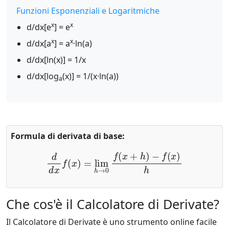
Funzioni Esponenziali e Logaritmiche
x
x
d/dx[e
] = e
x
x
d/dx[a
] = a
·ln(a)
d/dx[ln(x)] = 1/x
d/dx[log
(x)] = 1/(x·ln(a))
a
Formula di derivata di base:
d
d
x
f
(
x
)
=
lim
h
→
0
f
(
x
+
h
)
−
f
(
x
)
h
Che cos'è il Calcolatore di Derivate?
Il Calcolatore di Derivate è uno strumento online facile