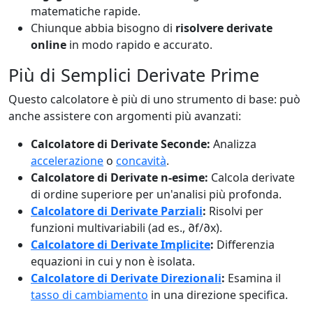
matematiche rapide.
Chiunque abbia bisogno di
risolvere derivate
online
in modo rapido e accurato.
Più di Semplici Derivate Prime
Questo calcolatore è più di uno strumento di base: può
anche assistere con argomenti più avanzati:
Calcolatore di Derivate Seconde:
Analizza
accelerazione
o
concavità
.
Calcolatore di Derivate n-esime:
Calcola derivate
di ordine superiore per un'analisi più profonda.
Calcolatore di Derivate Parziali
:
Risolvi per
funzioni multivariabili (ad es., ∂f/∂x).
Calcolatore di Derivate Implicite
:
Differenzia
equazioni in cui y non è isolata.
Calcolatore di Derivate Direzionali
:
Esamina il
tasso di cambiamento
in una direzione specifica.