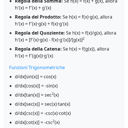
Regola della Somma:
Se h(x) = f(x) + g(x), allora
h'(x) = f'(x) + g'(x)
Regola del Prodotto:
Se h(x) = f(x)·g(x), allora
h'(x) = f'(x)·g(x) + f(x)·g'(x)
Regola del Quoziente:
Se h(x) = f(x)/g(x), allora
2
h'(x) = [f'(x)·g(x) - f(x)·g'(x)]/[g(x)]
Regola della Catena:
Se h(x) = f(g(x)), allora
h'(x) = f'(g(x))·g'(x)
Funzioni Trigonometriche
d/dx[sin(x)] = cos(x)
d/dx[cos(x)] = -sin(x)
2
d/dx[tan(x)] = sec
(x)
d/dx[sec(x)] = sec(x)·tan(x)
d/dx[csc(x)] = -csc(x)·cot(x)
2
d/dx[cot(x)] = -csc
(x)