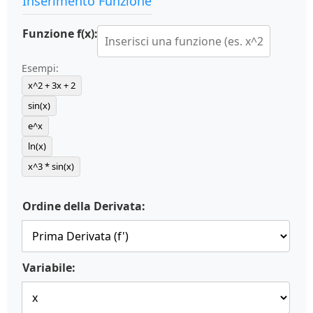
Inserimento Funzione
Funzione f(x):
Esempi:
x^2 + 3x + 2
sin(x)
e^x
ln(x)
x^3 * sin(x)
Ordine della Derivata:
Variabile: