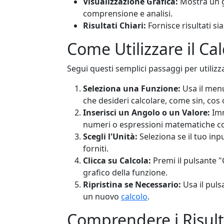
Visualizzazione Grafica:
Mostra un g
comprensione e analisi.
Risultati Chiari:
Fornisce risultati si
Come Utilizzare il Ca
Segui questi semplici passaggi per utilizz
Seleziona una Funzione:
Usa il menu
che desideri calcolare, come sin, cos 
Inserisci un Angolo o un Valore:
Imm
numeri o espressioni matematiche 
Scegli l'Unità:
Seleziona se il tuo inpu
forniti.
Clicca su Calcola:
Premi il pulsante "C
grafico della funzione.
Ripristina se Necessario:
Usa il puls
un nuovo
calcolo
.
Comprendere i Risult