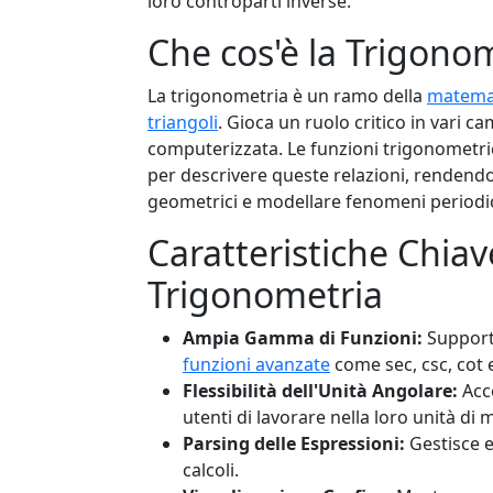
loro controparti inverse.
Che cos'è la Trigono
La trigonometria è un ramo della
matema
triangoli
. Gioca un ruolo critico in vari ca
computerizzata. Le funzioni trigonometri
per descrivere queste relazioni, rendendo
geometrici e modellare fenomeni periodic
Caratteristiche Chiav
Trigonometria
Ampia Gamma di Funzioni:
Supporta
funzioni avanzate
come sec, csc, cot e
Flessibilità dell'Unità Angolare:
Acce
utenti di lavorare nella loro unità di 
Parsing delle Espressioni:
Gestisce 
calcoli.