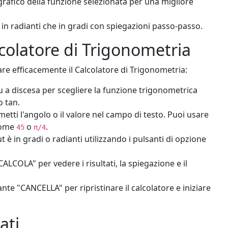
rafico della funzione selezionata per una migliore
a in radianti che in gradi con spiegazioni passo-passo.
lcolatore di Trigonometria
are efficacemente il Calcolatore di Trigonometria:
 a discesa per scegliere la funzione trigonometrica
o tan.
etti l'angolo o il valore nel campo di testo. Puoi usare
come
o
.
45
π/4
t è in gradi o radianti utilizzando i pulsanti di opzione
ALCOLA" per vedere i risultati, la spiegazione e il
ante "CANCELLA" per ripristinare il calcolatore e iniziare
ati