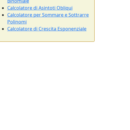
Binomiale
Calcolatore di Asintoti Obliqui
Calcolatore per Sommare e Sottrarre
Polinomi
Calcolatore di Crescita Esponenziale