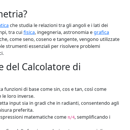
metria?
tica
che studia le relazioni tra gli angoli e i lati dei
mpi, tra cui
fisica
, ingegneria, astronomia e
grafica
che, come seno, coseno e tangente, vengono utilizzate
le strumenti essenziali per risolvere problemi
i.
e del Calcolatore di
 funzioni di base come sin, cos e tan, così come
 le loro inverse.
tta input sia in gradi che in radianti, consentendo agli
misura preferita.
espressioni matematiche come
, semplificando i
π/4