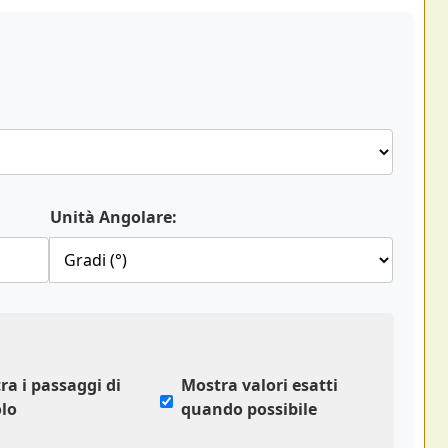
Unità Angolare:
ra i passaggi di
Mostra valori esatti
olo
quando possibile