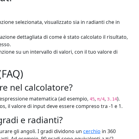
unzione selezionata, visualizzato sia in radianti che in
zione dettagliata di come è stato calcolato il risultato,
esso.
zione su un intervallo di valori, con il tuo valore di
(FAQ)
re nel calcolatore?
o espressione matematica (ad esempio,
,
,
).
45
π/4
3.14
os, il valore di input deve essere compreso tra -1 e 1.
gradi e radianti?
urare gli angoli. I gradi dividono un
cerchio
in 360
 parti. Ad esempio, 90 gradi sono equivalenti a π/2