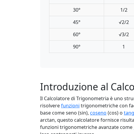
30°
1/2
45°
√2/2
60°
√3/2
90°
1
Introduzione al Calc
Il Calcolatore di Trigonometria è uno stru
risolvere
funzioni
trigonometriche con faci
base come seno (sin),
coseno
(cos) o
tan
arctan, questo calcolatore fornisce risultat
funzioni trigonometriche avanzate come