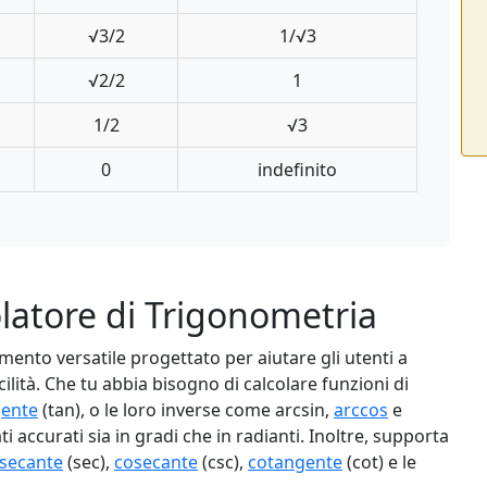
√3/2
1/√3
√2/2
1
1/2
√3
0
indefinito
olatore di Trigonometria
mento versatile progettato per aiutare gli utenti a
lità. Che tu abbia bisogno di calcolare funzioni di
gente
(tan), o le loro inverse come arcsin,
arccos
e
i accurati sia in gradi che in radianti. Inoltre, supporta
secante
(sec),
cosecante
(csc),
cotangente
(cot) e le