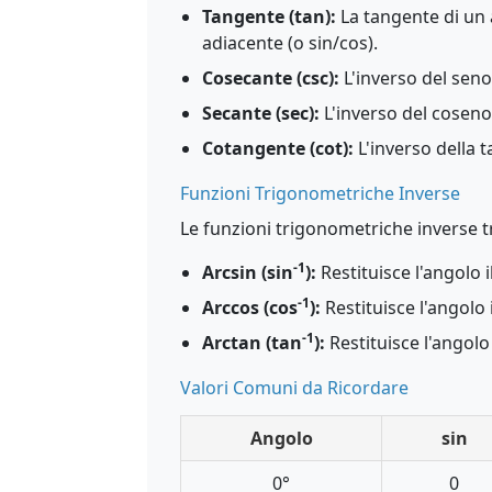
Tangente (tan):
La tangente di un a
adiacente (o sin/cos).
Cosecante (csc):
L'inverso del seno 
Secante (sec):
L'inverso del coseno 
Cotangente (cot):
L'inverso della t
Funzioni Trigonometriche Inverse
Le funzioni trigonometriche inverse t
-1
Arcsin (sin
):
Restituisce l'angolo i
-1
Arccos (cos
):
Restituisce l'angolo 
-1
Arctan (tan
):
Restituisce l'angolo 
Valori Comuni da Ricordare
Angolo
sin
0°
0