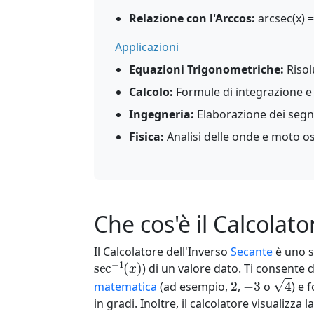
Relazione con l'Arccos:
arcsec(x) =
Applicazioni
Equazioni Trigonometriche:
Risol
Calcolo:
Formule di integrazione e 
Ingegneria:
Elaborazione dei segna
Fisica:
Analisi delle onde e moto os
Che cos'è il Calcolat
Il Calcolatore dell'Inverso
Secante
è uno s
sec
−
1
(
x
)
) di un valore dato. Ti consente 
2
−
3
4
matematica
(ad esempio,
,
o
) e 
in gradi. Inoltre, il calcolatore visualizza