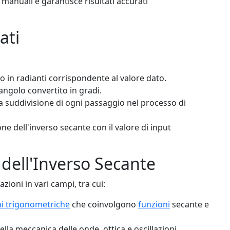
i manuali e garantisce risultati accurati
ati
o in radianti corrispondente al valore dato.
angolo convertito in gradi.
 suddivisione di ogni passaggio nel processo di
ne dell'inverso secante con il valore di input
 dell'Inverso Secante
zioni in vari campi, tra cui:
i trigonometriche
che coinvolgono
funzioni
secante e
la meccanica delle onde, ottica e oscillazioni.