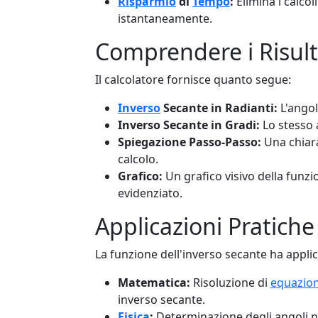
Risparmio
di
Tempo
:
Elimina i calcol
istantaneamente.
Comprendere i Risult
Il calcolatore fornisce quanto segue:
Inverso
Secante in Radianti:
L'angol
Inverso Secante in Gradi:
Lo stesso 
Spiegazione Passo-Passo:
Una chiara
calcolo.
Grafico:
Un grafico visivo della funzio
evidenziato.
Applicazioni Pratiche
La funzione dell'inverso secante ha applica
Matematica:
Risoluzione di
equazion
inverso secante.
Fisica
:
Determinazione degli angoli nel