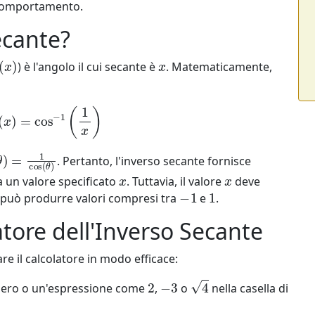
 comportamento.
ecante?
1
(
x
)
x
) è l'angolo il cui secante è
. Matematicamente,
−
1
(
x
)
=
cos
−
1
(
1
x
)
θ
)
=
1
cos
(
θ
)
. Pertanto, l'inverso secante fornisce
x
x
 a un valore specificato
. Tuttavia, il valore
deve
−
1
1
n può produrre valori compresi tra
e
.
atore dell'Inverso Secante
re il calcolatore in modo efficace:
2
−
3
4
mero o un'espressione come
,
o
nella casella di