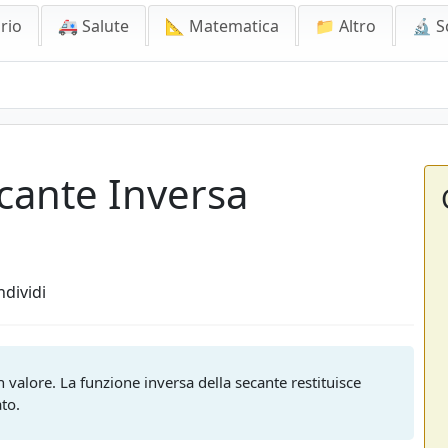
rio
🚑 Salute
📐 Matematica
📁 Altro
🔬 S
ecante Inversa
dividi
un valore. La funzione inversa della secante restituisce
ato.