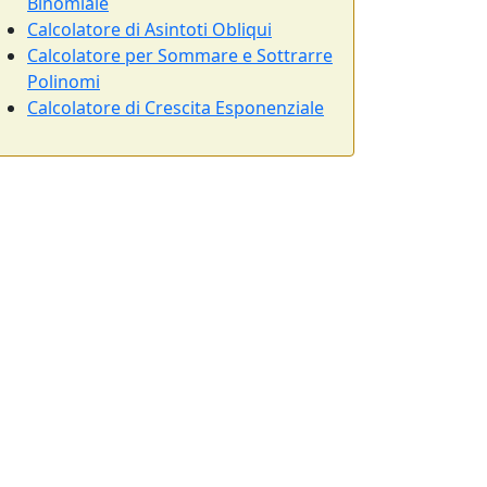
Binomiale
Calcolatore di Asintoti Obliqui
Calcolatore per Sommare e Sottrarre
Polinomi
Calcolatore di Crescita Esponenziale