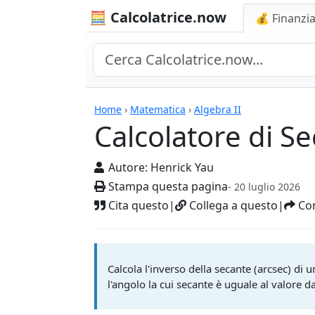
🧮 Calcolatrice.now
💰 Finanzia
Calcolatrici
Home
›
Matematica
›
Algebra II
Calcolatore di S
Autore:
Henrick Yau
Stampa questa pagina
- 20 luglio 2026
Cita questo
|
Collega a questo
|
Con
Calcola l'inverso della secante (arcsec) di 
l'angolo la cui secante è uguale al valore d