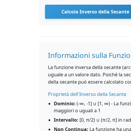
Calcola Inverso della Secante
Informazioni sulla Funzi
La funzione inversa della secante (arcs
uguale a un valore dato. Poiché la sec
della secante può essere calcolato com
Proprietà dell'Inverso della Secante
Dominio:
(-∞, -1] ∪ [1, ∞) - La funz
maggiori o uguali a 1
Intervallo:
[0, π/2) ∪ (π/2, π] in rad
Non Continua:
La funzione ha una 