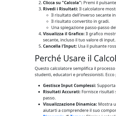
Clicca su "Calcola":
Premi il pulsante 
Rivedi i Risultati:
Il calcolatore most
Il risultato dell'inverso secante in
Il risultato convertito in gradi.
Una spiegazione passo-passo de
Visualizza il Grafico:
Il grafico most
secante, incluso il tuo valore di input.
Cancella l'Input:
Usa il pulsante rosso
Perché Usare il Calco
Questo calcolatore semplifica il processo 
studenti, educatori e professionisti. Ecco
Gestisce Input Complessi:
Supporta 
Risultati Accurati:
Fornisce risultati
passo.
Visualizzazione Dinamica:
Mostra un
aiutarti a comprendere il suo compo