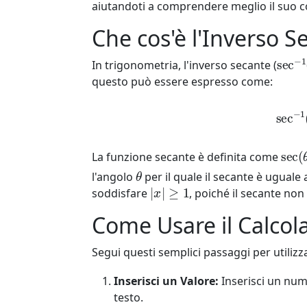
aiutandoti a comprendere meglio il suo
Che cos'è l'Inverso S
sec
−
In trigonometria, l'inverso secante (
questo può essere espresso come:
sec
sec
(
La funzione secante è definita come
θ
l'angolo
per il quale il secante è uguale
|
x
|
≥
1
soddisfare
, poiché il secante no
Come Usare il Calcol
Segui questi semplici passaggi per utilizza
Inserisci un Valore:
Inserisci un nu
testo.