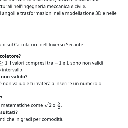
turali nell'ingegneria meccanica e civile.
 angoli e trasformazioni nella modellazione 3D e nelle
i sul Calcolatore dell'Inverso Secante:
lcolatore?
|
≥
1
−
1
1
. I valori compresi tra
e
sono non validi
 intervallo.
 non valido?
 è non valido e ti inviterà a inserire un numero o
?
2
5
2
oni matematiche come
o
.
sultati?
ianti che in gradi per comodità.