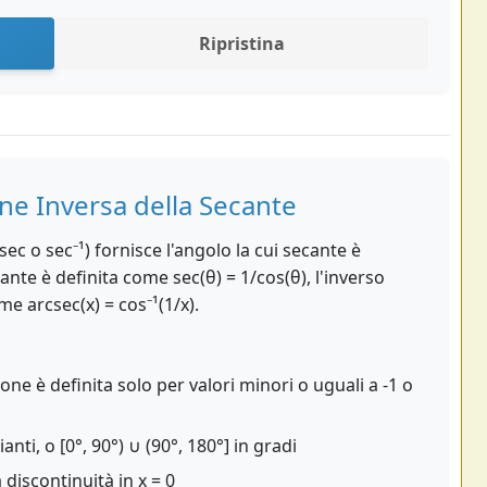
Ripristina
one Inversa della Secante
ec o sec⁻¹) fornisce l'angolo la cui secante è
ante è definita come sec(θ) = 1/cos(θ), l'inverso
e arcsec(x) = cos⁻¹(1/x).
ione è definita solo per valori minori o uguali a -1 o
ianti, o [0°, 90°) ∪ (90°, 180°] in gradi
discontinuità in x = 0