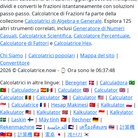
dividi e converti le frazioni istantaneamente con soluzioni
passo-passo. Calcolatrice di Frazioni fa parte della
collezione
Calcolatrici di Algebra e Generale
. Esplora 125
altri strumenti correlati, inclusi
Generatore di Numeri
Casuali
,
Calcolatrice Scientifica
,
Calcolatore Percentuale
,
Calcolatore di Fattori
e
Calcolatrice Hex
.
Chi Siamo
|
Calcolatrici popolari
|
Mappa del sito
|
Convertitore
2026 © Calcolatrice.now - ⌚
Ora sono le 06:37:49
Calcolatrici in altre lingue: |
Beregner
🇩🇰 |
Calculadora
🇧🇷
🇵🇹 |
Calculadora
🇪🇸🇲🇽 |
Calculator
🇬🇧 |
Calculator
🇬🇧 |
Calculator
🇷🇴 |
Calculator
🇵🇭 |
Calculator
🇺🇸 |
Calculator
🇸🇬 |
Calculatrice
🇫🇷 |
Hesap Makinesi
🇹🇷 |
Kalkulator
🇵🇱 |
Kalkulator
🇲🇾 |
Kalkulator
🇳🇴 |
Kalkulator
🇮🇩 |
Kalkylator
🇸🇪 |
Laskin
🇫🇮 |
Máy tính
🇻🇳 |
Rechner
🇩🇪 |
Rekenmachine
🇳🇱 |
آلة حاسبة
🇸🇦 |
เครื่องคิดเลข
🇹🇭 |
計算機
🇹🇼🇭🇰 |
計算機
🇭🇰 |
電卓
🇯🇵 |
계산기
🇰🇷