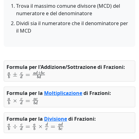
Trova il massimo comune divisore (MCD) del
numeratore e del denominatore
Dividi sia il numeratore che il denominatore per
il MCD
Formula per l'Addizione/Sottrazione di Frazioni:
a
b
±
c
d
=
a
d
±
b
c
b
d
Formula per la
Moltiplicazione
di Frazioni:
a
b
×
c
d
=
a
c
b
d
Formula per la
Divisione
di Frazioni:
a
b
÷
c
d
=
a
b
×
d
c
=
a
d
b
c