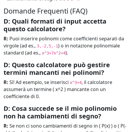
Domande Frequenti (FAQ)
D: Quali formati di input accetta
questo calcolatore?
R:
Puoi inserire polinomi come coefficienti separati da
virgole (ad es.,
) o in notazione polinomiale
3,-2,5,-1
standard (ad es.,
).
x^3+7x^2+4
D: Questo calcolatore può gestire
termini mancanti nei polinomi?
R:
Sì! Ad esempio, se inserisci
, il calcolatore
x^3+4
assumerà un termine ( x^2 ) mancante con un
coefficiente di 0.
D: Cosa succede se il mio polinomio
non ha cambiamenti di segno?
R:
Se non ci sono cambiamenti di segno in ( P(x) ) o ( P(-