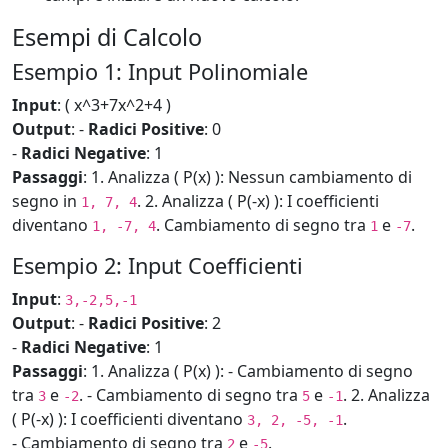
Esempi di Calcolo
Esempio 1: Input Polinomiale
Input
: ( x^3+7x^2+4 )
Output
: -
Radici Positive
: 0
-
Radici Negative
: 1
Passaggi
: 1. Analizza ( P(x) ): Nessun cambiamento di
segno in
. 2. Analizza ( P(-x) ): I coefficienti
1, 7, 4
diventano
. Cambiamento di segno tra
e
.
1, -7, 4
1
-7
Esempio 2: Input Coefficienti
Input
:
3,-2,5,-1
Output
: -
Radici Positive
: 2
-
Radici Negative
: 1
Passaggi
: 1. Analizza ( P(x) ): - Cambiamento di segno
tra
e
. - Cambiamento di segno tra
e
. 2. Analizza
3
-2
5
-1
( P(-x) ): I coefficienti diventano
.
3, 2, -5, -1
- Cambiamento di segno tra
e
.
2
-5