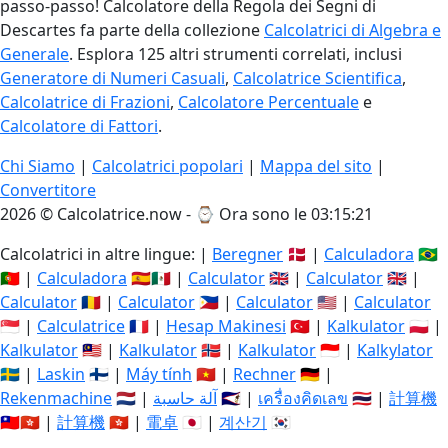
passo-passo! Calcolatore della Regola dei Segni di
Descartes fa parte della collezione
Calcolatrici di Algebra e
Generale
. Esplora 125 altri strumenti correlati, inclusi
Generatore di Numeri Casuali
,
Calcolatrice Scientifica
,
Calcolatrice di Frazioni
,
Calcolatore Percentuale
e
Calcolatore di Fattori
.
Chi Siamo
|
Calcolatrici popolari
|
Mappa del sito
|
Convertitore
2026 © Calcolatrice.now - ⌚
Ora sono le 03:15:22
Calcolatrici in altre lingue: |
Beregner
🇩🇰 |
Calculadora
🇧🇷
🇵🇹 |
Calculadora
🇪🇸🇲🇽 |
Calculator
🇬🇧 |
Calculator
🇬🇧 |
Calculator
🇷🇴 |
Calculator
🇵🇭 |
Calculator
🇺🇸 |
Calculator
🇸🇬 |
Calculatrice
🇫🇷 |
Hesap Makinesi
🇹🇷 |
Kalkulator
🇵🇱 |
Kalkulator
🇲🇾 |
Kalkulator
🇳🇴 |
Kalkulator
🇮🇩 |
Kalkylator
🇸🇪 |
Laskin
🇫🇮 |
Máy tính
🇻🇳 |
Rechner
🇩🇪 |
Rekenmachine
🇳🇱 |
آلة حاسبة
🇸🇦 |
เครื่องคิดเลข
🇹🇭 |
計算機
🇹🇼🇭🇰 |
計算機
🇭🇰 |
電卓
🇯🇵 |
계산기
🇰🇷