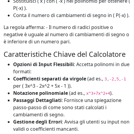
Sostituisci ( x ) con ( -x ) nel polinomio per ottenere (
P(-x) ).
Conta il numero di cambiamenti di segno in ( P(-x) ).
La regola afferma: - Il numero di radici positive o
negative è uguale al numero di cambiamenti di segno o
è inferiore di un numero pari.
Caratteristiche Chiave del Calcolatore
Opzioni di Input Flessibili
: Accetta polinomi in due
formati:
Coefficienti separati da virgole
(ad es.,
3,-2,5,-1
per ( 3x^3 - 2x^2 + 5x - 1 )).
Notazione polinomiale
(ad es.,
).
x^3+7x^2+4
Passaggi Dettagliati
: Fornisce una spiegazione
passo-passo di come sono stati calcolati i
cambiamenti di segno.
Gestione degli Errori
: Avvisa gli utenti su input non
validi o coefficienti mancanti.