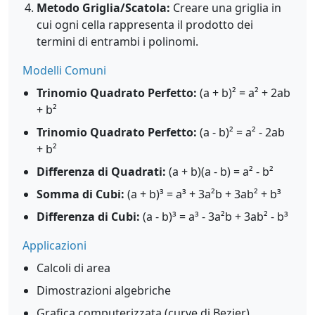
Metodo Griglia/Scatola:
Creare una griglia in
cui ogni cella rappresenta il prodotto dei
termini di entrambi i polinomi.
Modelli Comuni
Trinomio Quadrato Perfetto:
(a + b)² = a² + 2ab
+ b²
Trinomio Quadrato Perfetto:
(a - b)² = a² - 2ab
+ b²
Differenza di Quadrati:
(a + b)(a - b) = a² - b²
Somma di Cubi:
(a + b)³ = a³ + 3a²b + 3ab² + b³
Differenza di Cubi:
(a - b)³ = a³ - 3a²b + 3ab² - b³
Applicazioni
Calcoli di area
Dimostrazioni algebriche
Grafica computerizzata (curve di Bezier)