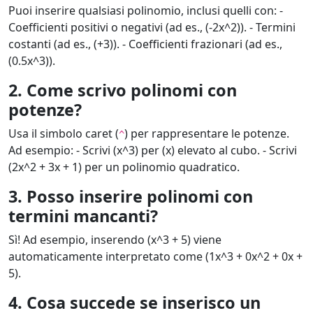
Puoi inserire qualsiasi polinomio, inclusi quelli con: -
Coefficienti positivi o negativi (ad es., (-2x^2)). - Termini
costanti (ad es., (+3)). - Coefficienti frazionari (ad es.,
(0.5x^3)).
2. Come scrivo polinomi con
potenze?
Usa il simbolo caret (
) per rappresentare le potenze.
^
Ad esempio: - Scrivi (x^3) per (x) elevato al cubo. - Scrivi
(2x^2 + 3x + 1) per un polinomio quadratico.
3. Posso inserire polinomi con
termini mancanti?
Sì! Ad esempio, inserendo (x^3 + 5) viene
automaticamente interpretato come (1x^3 + 0x^2 + 0x +
5).
4. Cosa succede se inserisco un