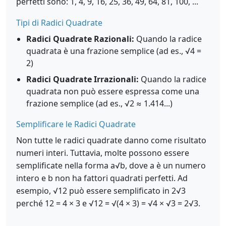
perfetti sono: 1, 4, 9, 16, 25, 36, 49, 64, 81, 100, ...
Tipi di Radici Quadrate
Radici Quadrate Razionali:
Quando la radice
quadrata è una frazione semplice (ad es., √4 =
2)
Radici Quadrate Irrazionali:
Quando la radice
quadrata non può essere espressa come una
frazione semplice (ad es., √2 ≈ 1.414...)
Semplificare le Radici Quadrate
Non tutte le radici quadrate danno come risultato
numeri interi. Tuttavia, molte possono essere
semplificate nella forma a√b, dove a è un numero
intero e b non ha fattori quadrati perfetti. Ad
esempio, √12 può essere semplificato in 2√3
perché 12 = 4 × 3 e √12 = √(4 × 3) = √4 × √3 = 2√3.