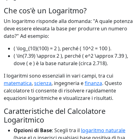
Che cos'è un Logaritmo?
Un logaritmo risponde alla domanda: "A quale potenza
deve essere elevata la base per produrre un numero
dato?" Ad esempio:
( \log_{10}(100) = 2 ), perché ( 10^2 = 100 ).
( \ln(7.39) \approx 2 ), perché ( e^2 \approx 7.39 ),
dove ( e ) è la base naturale (circa 2.718).
I logaritmi sono essenziali in vari campi, tra cui
matematica
,
scienza
, ingegneria e
finanza
. Questo
calcolatore ti consente di risolvere rapidamente
equazioni logaritmiche e visualizzare i risultati.
Caratteristiche del Calcolatore
Logaritmico
Opzioni di Base
: Scegli tra il
logaritmo naturale
(base e) o inserisci qualsiasi base positiva di tua