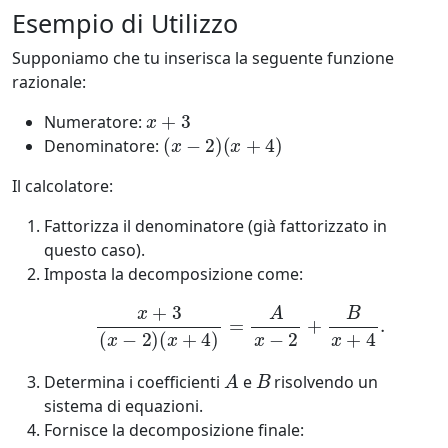
Esempio di Utilizzo
Supponiamo che tu inserisca la seguente funzione
razionale:
x
+
3
Numeratore:
(
x
−
2
)
(
x
+
4
)
Denominatore:
Il calcolatore:
Fattorizza il denominatore (già fattorizzato in
questo caso).
Imposta la decomposizione come:
x
+
3
(
x
−
2
)
(
x
+
4
)
=
A
x
−
2
+
B
x
+
4
.
A
B
Determina i coefficienti
e
risolvendo un
sistema di equazioni.
Fornisce la decomposizione finale: