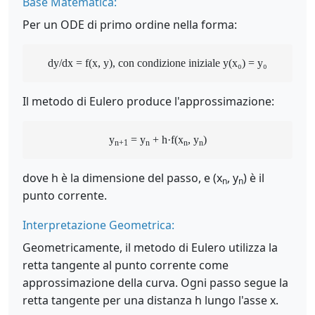
Base Matematica:
Per un ODE di primo ordine nella forma:
dy/dx = f(x, y), con condizione iniziale y(x₀) = y₀
Il metodo di Eulero produce l'approssimazione:
y
= y
+ h·f(x
, y
)
n+1
n
n
n
dove h è la dimensione del passo, e (x
, y
) è il
n
n
punto corrente.
Interpretazione Geometrica:
Geometricamente, il metodo di Eulero utilizza la
retta tangente al punto corrente come
approssimazione della curva. Ogni passo segue la
retta tangente per una distanza h lungo l'asse x.