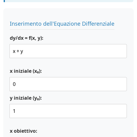
Inserimento dell'Equazione Differenziale
dy/dx = f(x, y):
x iniziale (x₀):
y iniziale (y₀):
x obiettivo: