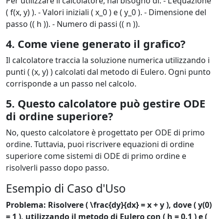
Per utilizzare il calcolatore, hai bisogno di: - L'equazione
( f(x, y) ). - Valori iniziali ( x_0 ) e ( y_0 ). - Dimensione del
passo (( h )). - Numero di passi (( n )).
4. Come viene generato il grafico?
Il calcolatore traccia la soluzione numerica utilizzando i
punti ( (x, y) ) calcolati dal metodo di Eulero. Ogni punto
corrisponde a un passo nel calcolo.
5. Questo calcolatore può gestire ODE
di ordine superiore?
No, questo calcolatore è progettato per ODE di primo
ordine. Tuttavia, puoi riscrivere equazioni di ordine
superiore come sistemi di ODE di primo ordine e
risolverli passo dopo passo.
Esempio di Caso d'Uso
Problema: Risolvere ( \frac{dy}{dx} = x + y ), dove ( y(0)
= 1 ), utilizzando il metodo di Eulero con ( h = 0.1 ) e (