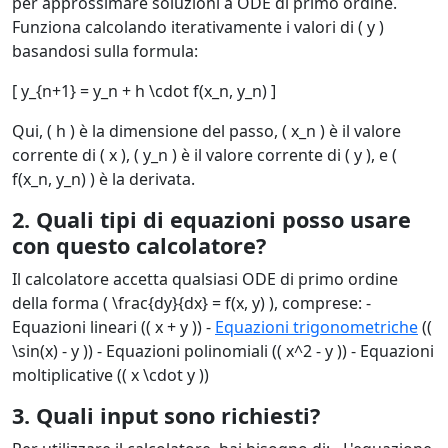
per approssimare soluzioni a ODE di primo ordine.
Funziona calcolando iterativamente i valori di ( y )
basandosi sulla formula:
[ y_{n+1} = y_n + h \cdot f(x_n, y_n) ]
Qui, ( h ) è la dimensione del passo, ( x_n ) è il valore
corrente di ( x ), ( y_n ) è il valore corrente di ( y ), e (
f(x_n, y_n) ) è la derivata.
2. Quali tipi di equazioni posso usare
con questo calcolatore?
Il calcolatore accetta qualsiasi ODE di primo ordine
della forma ( \frac{dy}{dx} = f(x, y) ), comprese: -
Equazioni lineari (( x + y )) -
Equazioni trigonometriche
((
\sin(x) - y )) - Equazioni polinomiali (( x^2 - y )) - Equazioni
moltiplicative (( x \cdot y ))
3. Quali input sono richiesti?