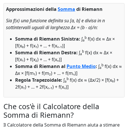
Approssimazioni della
Somma
di Riemann
Sia f(x) una funzione definita su [a, b] e divisa in n
sottintervalli uguali di larghezza Δx = (b - a)/n:
b
Somma di Riemann Sinistra:
∫
f(x) dx ≈ Δx ×
a
[f(x₀) + f(x₁) + ... + f(xₙ₋₁)]
b
Somma di Riemann Destra:
∫
f(x) dx ≈ Δx ×
a
[f(x₁) + f(x₂) + ... + f(xₙ)]
b
Somma di Riemann al
Punto Medio
:
∫
f(x) dx ≈
a
Δx × [f(m₁) + f(m₂) + ... + f(mₙ)]
b
Regola Trapezoidale:
∫
f(x) dx ≈ (Δx/2) × [f(x₀) +
a
2f(x₁) + ... + 2f(xₙ₋₁) + f(xₙ)]
Che cos'è il Calcolatore della
Somma di Riemann?
Il Calcolatore della Somma di Riemann aiuta a stimare