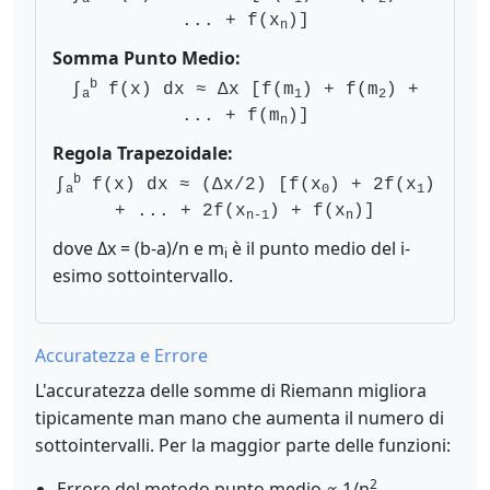
... + f(x
)]
n
Somma Punto Medio:
b
∫
f(x) dx ≈ Δx [f(m
) + f(m
) +
a
1
2
... + f(m
)]
n
Regola Trapezoidale:
b
∫
f(x) dx ≈ (Δx/2) [f(x
) + 2f(x
)
a
0
1
+ ... + 2f(x
) + f(x
)]
n-1
n
dove Δx = (b-a)/n e m
è il punto medio del i-
i
esimo sottointervallo.
Accuratezza e Errore
L'accuratezza delle somme di Riemann migliora
tipicamente man mano che aumenta il numero di
sottointervalli. Per la maggior parte delle funzioni:
2
Errore del metodo punto medio ∝ 1/n