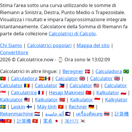
Stima l'area sotto una curva utilizzando le somme di
Riemann a Sinistra, Destra, Punto Medio o Trapezoidale.
Visualizza i risultati e impara l'approssimazione integrale
istantaneamente. Calcolatore della Somma di Riemann fa
parte della collezione
Calcolatrici di Calcolo
.
Chi Siamo
|
Calcolatrici popolari
|
Mappa del sito
|
Convertitore
2026 © Calcolatrice.now - ⌚
Ora sono le 13:02:09
Calcolatrici in altre lingue: |
Beregner
🇩🇰 |
Calculadora
🇧🇷
🇵🇹 |
Calculadora
🇪🇸🇲🇽 |
Calculator
🇬🇧 |
Calculator
🇬🇧 |
Calculator
🇷🇴 |
Calculator
🇵🇭 |
Calculator
🇺🇸 |
Calculator
🇸🇬 |
Calculatrice
🇫🇷 |
Hesap Makinesi
🇹🇷 |
Kalkulator
🇵🇱 |
Kalkulator
🇲🇾 |
Kalkulator
🇳🇴 |
Kalkulator
🇮🇩 |
Kalkylator
🇸🇪 |
Laskin
🇫🇮 |
Máy tính
🇻🇳 |
Rechner
🇩🇪 |
Rekenmachine
🇳🇱 |
آلة حاسبة
🇸🇦 |
เครื่องคิดเลข
🇹🇭 |
計算機
🇹🇼🇭🇰 |
計算機
🇭🇰 |
電卓
🇯🇵 |
계산기
🇰🇷