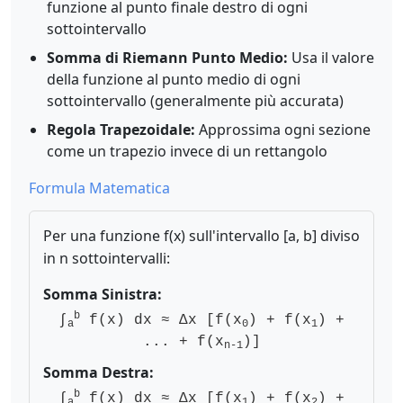
funzione al punto finale destro di ogni
sottointervallo
Somma di Riemann Punto Medio:
Usa il valore
della funzione al punto medio di ogni
sottointervallo (generalmente più accurata)
Regola Trapezoidale:
Approssima ogni sezione
come un trapezio invece di un rettangolo
Formula Matematica
Per una funzione f(x) sull'intervallo [a, b] diviso
in n sottointervalli:
Somma Sinistra:
b
∫
f(x) dx ≈ Δx [f(x
) + f(x
) +
a
0
1
... + f(x
)]
n-1
Somma Destra:
b
∫
f(x) dx ≈ Δx [f(x
) + f(x
) +
a
1
2