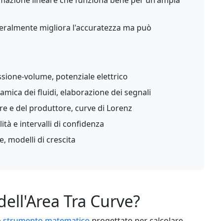
azione lineare che funziona bene per un'ampia
neralmente migliora l'accuratezza ma può
essione-volume, potenziale elettrico
namica dei fluidi, elaborazione dei segnali
e e del produttore, curve di Lorenz
ità e intervalli di confidenza
 modelli di crescita
dell'Area Tra Curve?
o
strumento matematico
progettato per calcolare