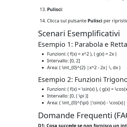
Pulisci
:
Clicca sul pulsante
Pulisci
per ripristi
Scenari Esemplificativi
Esempio 1: Parabola e Rett
Funzioni: ( f(x) = x^2 ), ( g(x) = 2x )
Intervallo: [0, 2]
Area: ( \int_{0}^{2} |x^2 - 2x| \, dx )
Esempio 2: Funzioni Trigon
Funzioni: ( f(x) = \sin(x) ), ( g(x) = \cos(x
Intervallo: [0, ( \pi )]
Area: ( \int_{0}^{\pi} |\sin(x) - \cos(x)| 
Domande Frequenti (FA
D1: Cosa succede se non fornisco un int