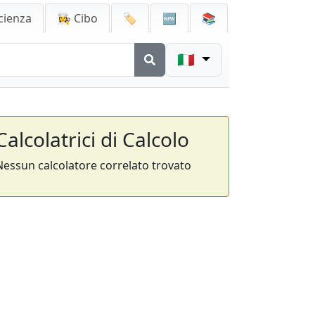
cienza
👩‍🍳 Cibo
🏷️
🆕
📚
🇮🇹
Calcolatrici di Calcolo
Nessun calcolatore correlato trovato