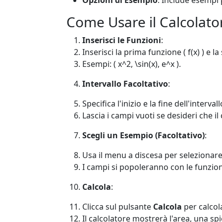
Opzioni di Esempio
: Include esempi 
Come Usare il Calcolator
Inserisci le Funzioni
:
Inserisci la prima funzione ( f(x) ) e l
Esempi: ( x^2, \sin(x), e^x ).
Intervallo Facoltativo
:
Specifica l'inizio e la fine dell'interval
Lascia i campi vuoti se desideri che i
Scegli un Esempio (Facoltativo)
:
Usa il menu a discesa per selezionar
I campi si popoleranno con le funzioni 
Calcola
:
Clicca sul pulsante
Calcola
per calcola
Il calcolatore mostrerà l'area, una sp