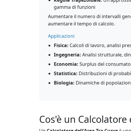
Regola Trapezoidale:
Un'approssim
gamma di funzioni
Aumentare il numero di intervalli ge
aumentare il tempo di calcolo.
Applicazioni
Fisica:
Calcoli di lavoro, analisi pr
Ingegneria:
Analisi strutturale, di
Economia:
Surplus del consumator
Statistica:
Distribuzioni di probabil
Biologia:
Dinamiche di popolazione,
Cos'è un Calcolatore 
Un
Calcolatore dell'Area Tra Curve
è un