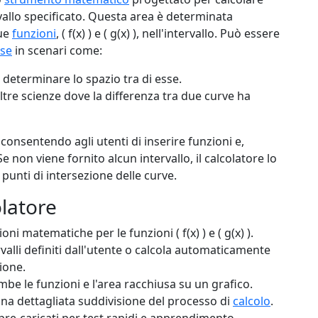
vallo specificato. Questa area è determinata
due
funzioni
, ( f(x) ) e ( g(x) ), nell'intervallo. Può essere
sse
in scenari come:
determinare lo spazio tra di esse.
ltre scienze dove la differenza tra due curve ha
consentendo agli utenti di inserire funzioni e,
Se non viene fornito alcun intervallo, il calcolatore lo
unti di intersezione delle curve.
olatore
oni matematiche per le funzioni ( f(x) ) e ( g(x) ).
valli definiti dall'utente o calcola automaticamente
zione.
mbe le funzioni e l'area racchiusa su un grafico.
una dettagliata suddivisione del processo di
calcolo
.