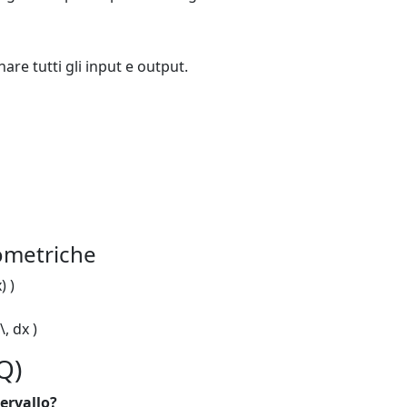
nare tutti gli input e output.
a
ometriche
) )
\, dx )
Q)
ervallo?