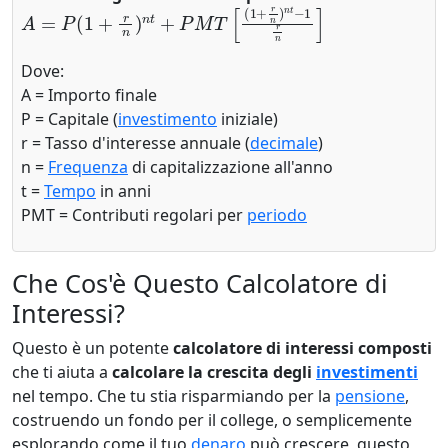
A
=
P
(
1
+
r
n
)
n
t
+
P
M
T
[
(
1
+
r
n
)
n
t
−
1
r
n
]
Dove:
A = Importo finale
P = Capitale (
investimento
iniziale)
r = Tasso d'interesse annuale (
decimale
)
n =
Frequenza
di capitalizzazione all'anno
t =
Tempo
in anni
PMT = Contributi regolari per
periodo
Che Cos'è Questo Calcolatore di
Interessi?
Questo è un potente
calcolatore di interessi composti
che ti aiuta a
calcolare la crescita degli
investimenti
nel tempo. Che tu stia risparmiando per la
pensione
,
costruendo un fondo per il college, o semplicemente
esplorando come il tuo
denaro
può crescere, questo