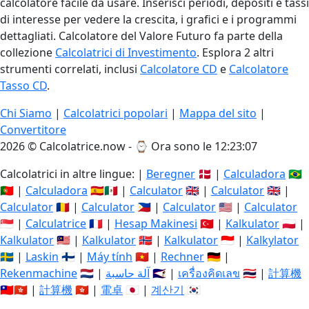
calcolatore facile da usare. Inserisci periodi, depositi e tassi
di interesse per vedere la crescita, i grafici e i programmi
dettagliati. Calcolatore del Valore Futuro fa parte della
collezione
Calcolatrici di Investimento
. Esplora 2 altri
strumenti correlati, inclusi
Calcolatore CD
e
Calcolatore
Tasso CD
.
Chi Siamo
|
Calcolatrici popolari
|
Mappa del sito
|
Convertitore
2026 © Calcolatrice.now - ⌚
Ora sono le 12:23:07
Calcolatrici in altre lingue: |
Beregner
🇩🇰 |
Calculadora
🇧🇷
🇵🇹 |
Calculadora
🇪🇸🇲🇽 |
Calculator
🇬🇧 |
Calculator
🇬🇧 |
Calculator
🇷🇴 |
Calculator
🇵🇭 |
Calculator
🇺🇸 |
Calculator
🇸🇬 |
Calculatrice
🇫🇷 |
Hesap Makinesi
🇹🇷 |
Kalkulator
🇵🇱 |
Kalkulator
🇲🇾 |
Kalkulator
🇳🇴 |
Kalkulator
🇮🇩 |
Kalkylator
🇸🇪 |
Laskin
🇫🇮 |
Máy tính
🇻🇳 |
Rechner
🇩🇪 |
Rekenmachine
🇳🇱 |
آلة حاسبة
🇸🇦 |
เครื่องคิดเลข
🇹🇭 |
計算機
🇹🇼🇭🇰 |
計算機
🇭🇰 |
電卓
🇯🇵 |
계산기
🇰🇷