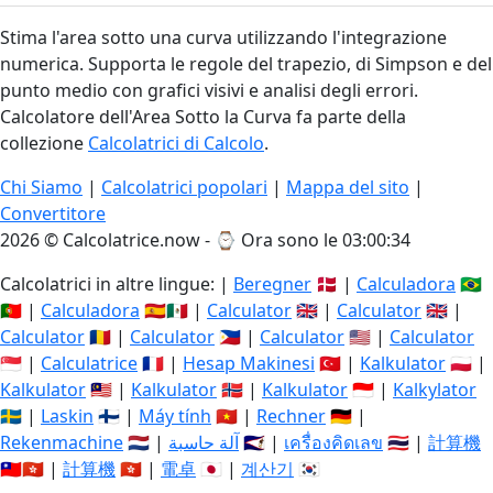
Stima l'area sotto una curva utilizzando l'integrazione
numerica. Supporta le regole del trapezio, di Simpson e del
punto medio con grafici visivi e analisi degli errori.
Calcolatore dell'Area Sotto la Curva fa parte della
collezione
Calcolatrici di Calcolo
.
Chi Siamo
|
Calcolatrici popolari
|
Mappa del sito
|
Convertitore
2026 © Calcolatrice.now - ⌚
Ora sono le 03:00:35
Calcolatrici in altre lingue: |
Beregner
🇩🇰 |
Calculadora
🇧🇷
🇵🇹 |
Calculadora
🇪🇸🇲🇽 |
Calculator
🇬🇧 |
Calculator
🇬🇧 |
Calculator
🇷🇴 |
Calculator
🇵🇭 |
Calculator
🇺🇸 |
Calculator
🇸🇬 |
Calculatrice
🇫🇷 |
Hesap Makinesi
🇹🇷 |
Kalkulator
🇵🇱 |
Kalkulator
🇲🇾 |
Kalkulator
🇳🇴 |
Kalkulator
🇮🇩 |
Kalkylator
🇸🇪 |
Laskin
🇫🇮 |
Máy tính
🇻🇳 |
Rechner
🇩🇪 |
Rekenmachine
🇳🇱 |
آلة حاسبة
🇸🇦 |
เครื่องคิดเลข
🇹🇭 |
計算機
🇹🇼🇭🇰 |
計算機
🇭🇰 |
電卓
🇯🇵 |
계산기
🇰🇷