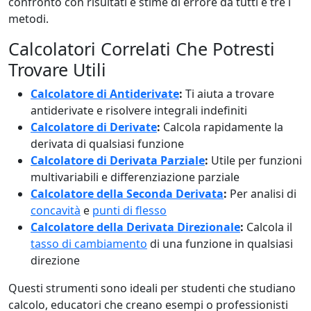
confronto con risultati e stime di errore da tutti e tre i
metodi.
Calcolatori Correlati Che Potresti
Trovare Utili
Calcolatore di Antiderivate
:
Ti aiuta a trovare
antiderivate e risolvere integrali indefiniti
Calcolatore di Derivate
:
Calcola rapidamente la
derivata di qualsiasi funzione
Calcolatore di Derivata Parziale
:
Utile per funzioni
multivariabili e differenziazione parziale
Calcolatore della Seconda Derivata
:
Per analisi di
concavità
e
punti di flesso
Calcolatore della Derivata Direzionale
:
Calcola il
tasso di cambiamento
di una funzione in qualsiasi
direzione
Questi strumenti sono ideali per studenti che studiano
calcolo, educatori che creano esempi o professionisti