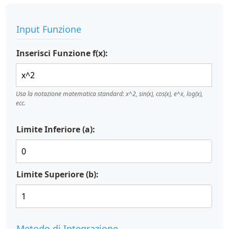
Input Funzione
Inserisci Funzione f(x):
Usa la notazione matematica standard: x^2, sin(x), cos(x), e^x, log(x),
ecc.
Limite Inferiore (a):
Limite Superiore (b):
Metodo di Integrazione