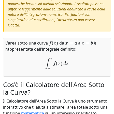
numeriche basate sui metodi selezionati. I risultati possono
differire leggermente dalle soluzioni analitiche a causa della
natura dell'integrazione numerica. Per funzioni con
singolarità o alte oscillazioni, l'accuratezza può essere
ridotta.
f
(
x
)
x
=
a
x
=
b
L'area sotto una curva
da
a
è
rappresentata dall'integrale definito:
∫
a
b
f
(
x
)
d
x
Cos'è il Calcolatore dell'Area Sotto
la Curva?
Il Calcolatore dell'Area Sotto la Curva è uno strumento
interattivo che ti aiuta a stimare l'area totale sotto una
funzione
matematica
su un intervallo specificato.