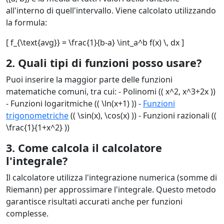
all'interno di quell'intervallo. Viene calcolato utilizzando
la formula:
[ f_{\text{avg}} = \frac{1}{b-a} \int_a^b f(x) \, dx ]
2. Quali tipi di funzioni posso usare?
Puoi inserire la maggior parte delle funzioni
matematiche comuni, tra cui: - Polinomi (( x^2, x^3+2x ))
- Funzioni logaritmiche (( \ln(x+1) )) -
Funzioni
trigonometriche
(( \sin(x), \cos(x) )) - Funzioni razionali ((
\frac{1}{1+x^2} ))
3. Come calcola il calcolatore
l'integrale?
Il calcolatore utilizza l'integrazione numerica (somme di
Riemann) per approssimare l'integrale. Questo metodo
garantisce risultati accurati anche per funzioni
complesse.