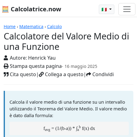
🧮 Calcolatrice.now
🇮🇹
Calcolatrici
Home
›
Matematica
›
Calcolo
Calcolatore del Valore Medio di
una Funzione
Autore:
Henrick Yau
Stampa questa pagina
- 16 maggio 2025
Cita questo
|
Collega a questo
|
Condividi
Calcola il valore medio di una funzione su un intervallo
utilizzando il Teorema del Valore Medio. Il valore medio
è dato dalla formula:
b
f
= (1/(b-a)) * ∫
f(x) dx
avg
a