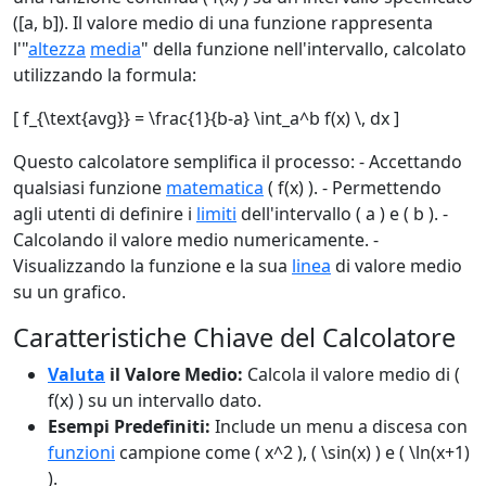
([a, b]). Il valore medio di una funzione rappresenta
l'"
altezza
media
" della funzione nell'intervallo, calcolato
utilizzando la formula:
[ f_{\text{avg}} = \frac{1}{b-a} \int_a^b f(x) \, dx ]
Questo calcolatore semplifica il processo: - Accettando
qualsiasi funzione
matematica
( f(x) ). - Permettendo
agli utenti di definire i
limiti
dell'intervallo ( a ) e ( b ). -
Calcolando il valore medio numericamente. -
Visualizzando la funzione e la sua
linea
di valore medio
su un grafico.
Caratteristiche Chiave del Calcolatore
Valuta
il Valore Medio:
Calcola il valore medio di (
f(x) ) su un intervallo dato.
Esempi Predefiniti:
Include un menu a discesa con
funzioni
campione come ( x^2 ), ( \sin(x) ) e ( \ln(x+1)
).