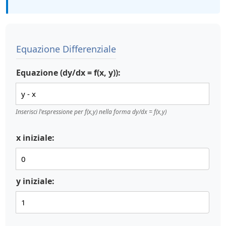
Equazione Differenziale
Equazione (dy/dx = f(x, y)):
Inserisci l'espressione per f(x,y) nella forma dy/dx = f(x,y)
x iniziale:
y iniziale: