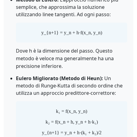
semplice, che approssima la soluzione
utilizzando linee tangenti. Ad ogni passo:
y_{n+1} = y_n + h·f(x_n, y_n)
Dove h è la dimensione del passo. Questo
metodo è veloce ma generalmente ha una
precisione inferiore.
Eulero Migliorato (Metodo di Heun):
Un
metodo di Runge-Kutta di secondo ordine che
utilizza un approccio predittore-correttore:
k₁ = f(x_n, y_n)
k₂ = f(x_n + h, y_n + h·k₁)
y_{n+1} = y_n + h·(k₁ + k₂)/2