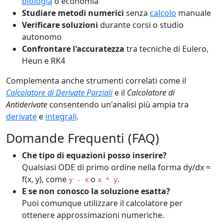
biologia
o economia
Studiare metodi numerici
senza
calcolo
manuale
Verificare soluzioni
durante corsi o studio
autonomo
Confrontare l'accuratezza
tra tecniche di Eulero,
Heun e RK4
Complementa anche strumenti correlati come il
Calcolatore di Derivate Parziali
e il
Calcolatore di
Antiderivate
consentendo un'analisi più ampia tra
derivate
e
integrali
.
Domande Frequenti (FAQ)
Che tipo di equazioni posso inserire?
Qualsiasi ODE di primo ordine nella forma dy/dx =
f(x, y), come
o
.
y - x
x * y
E se non conosco la soluzione esatta?
Puoi comunque utilizzare il calcolatore per
ottenere approssimazioni numeriche.