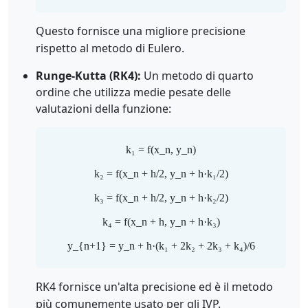
Questo fornisce una migliore precisione
rispetto al metodo di Eulero.
Runge-Kutta (RK4):
Un metodo di quarto
ordine che utilizza medie pesate delle
valutazioni della funzione:
k₁ = f(x_n, y_n)
k₂ = f(x_n + h/2, y_n + h·k₁/2)
k₃ = f(x_n + h/2, y_n + h·k₂/2)
k₄ = f(x_n + h, y_n + h·k₃)
y_{n+1} = y_n + h·(k₁ + 2k₂ + 2k₃ + k₄)/6
RK4 fornisce un'alta precisione ed è il metodo
più comunemente usato per gli IVP.