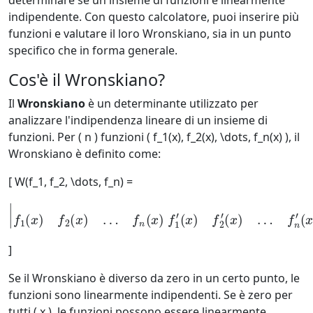
determinare se un insieme di funzioni è linearmente
indipendente. Con questo calcolatore, puoi inserire più
funzioni e valutare il loro Wronskiano, sia in un punto
specifico che in forma generale.
Cos'è il Wronskiano?
Il
Wronskiano
è un determinante utilizzato per
analizzare l'indipendenza lineare di un insieme di
funzioni. Per ( n ) funzioni ( f_1(x), f_2(x), \dots, f_n(x) ), il
Wronskiano è definito come:
[ W(f_1, f_2, \dots, f_n) =
(
x
)
⋮
⋮
|
⋱
f
1
⋮
(
x
)
f
f
1
2
(
(
n
x
)
−
…
1
f
)
n
(
x
(
x
)
f
)
2
f
(
1
n
′
−
(
x
1
)
f
)
(
2
x
′
)
(
…
x
)
f
…
n
f
(
n
n
′
−
1
)
(
x
)
|
]
Se il Wronskiano è diverso da zero in un certo punto, le
funzioni sono linearmente indipendenti. Se è zero per
tutti ( x ), le funzioni possono essere linearmente