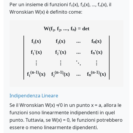
Per un insieme di funzioni f₁(x), f₂(x), ..., fₙ(x), il
Wronskian W(x) è definito come:
W(f₁, f₂, ..., fₙ) = det
f₁(x)
f₂(x)
...
fₙ(x)
f₁'(x)
f₂'(x)
...
fₙ'(x)
⋮
⋮
⋱
⋮
(n-1)
(n-1)
(n-1)
f₁
(x)
f₂
(x)
...
fₙ
(x)
Indipendenza Lineare
Se il Wronskian W(x) ≠ 0 in un punto x = a, allora le
funzioni sono linearmente indipendenti in quel
punto. Tuttavia, se W(x) = 0, le funzioni potrebbero
essere o meno linearmente dipendenti.