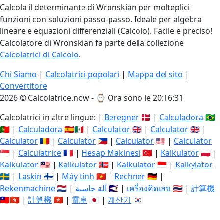
Calcola il determinante di Wronskian per molteplici
funzioni con soluzioni passo-passo. Ideale per algebra
lineare e equazioni differenziali (Calcolo). Facile e preciso!
Calcolatore di Wronskian fa parte della collezione
Calcolatrici di Calcolo
.
Chi Siamo
|
Calcolatrici popolari
|
Mappa del sito
|
Convertitore
2026 © Calcolatrice.now - ⌚
Ora sono le 20:16:32
Calcolatrici in altre lingue: |
Beregner
🇩🇰 |
Calculadora
🇧🇷
🇵🇹 |
Calculadora
🇪🇸🇲🇽 |
Calculator
🇬🇧 |
Calculator
🇬🇧 |
Calculator
🇷🇴 |
Calculator
🇵🇭 |
Calculator
🇺🇸 |
Calculator
🇸🇬 |
Calculatrice
🇫🇷 |
Hesap Makinesi
🇹🇷 |
Kalkulator
🇵🇱 |
Kalkulator
🇲🇾 |
Kalkulator
🇳🇴 |
Kalkulator
🇮🇩 |
Kalkylator
🇸🇪 |
Laskin
🇫🇮 |
Máy tính
🇻🇳 |
Rechner
🇩🇪 |
Rekenmachine
🇳🇱 |
آلة حاسبة
🇸🇦 |
เครื่องคิดเลข
🇹🇭 |
計算機
🇹🇼🇭🇰 |
計算機
🇭🇰 |
電卓
🇯🇵 |
계산기
🇰🇷