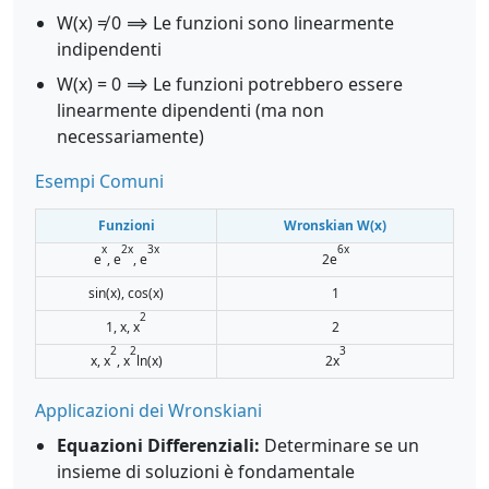
W(x) ≠ 0 ⟹ Le funzioni sono linearmente
indipendenti
W(x) = 0 ⟹ Le funzioni potrebbero essere
linearmente dipendenti (ma non
necessariamente)
Esempi Comuni
Funzioni
Wronskian W(x)
x
2x
3x
6x
e
, e
, e
2e
sin(x), cos(x)
1
2
1, x, x
2
2
2
3
x, x
, x
ln(x)
2x
Applicazioni dei Wronskiani
Equazioni Differenziali:
Determinare se un
insieme di soluzioni è fondamentale