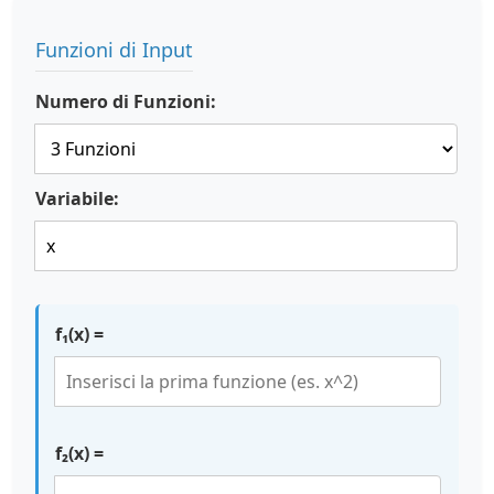
Funzioni di Input
Numero di Funzioni:
Variabile:
f₁(x) =
f₂(x) =