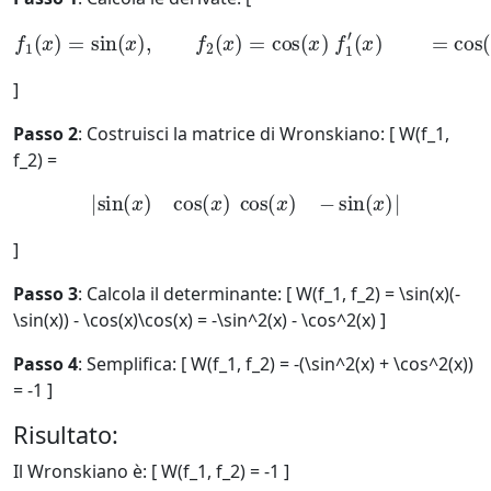
f
1
(
x
)
=
sin
(
x
)
,
f
2
(
(
x
x
)
)
=
=
cos
−
sin
(
x
(
)
x
f
)
1
′
(
x
)
=
cos
(
x
)
,
f
2
′
]
Passo 2
: Costruisci la matrice di Wronskiano: [ W(f_1,
f_2) =
|
sin
(
x
)
cos
(
x
)
cos
(
x
)
−
sin
(
x
)
|
]
Passo 3
: Calcola il determinante: [ W(f_1, f_2) = \sin(x)(-
\sin(x)) - \cos(x)\cos(x) = -\sin^2(x) - \cos^2(x) ]
Passo 4
: Semplifica: [ W(f_1, f_2) = -(\sin^2(x) + \cos^2(x))
= -1 ]
Risultato:
Il Wronskiano è: [ W(f_1, f_2) = -1 ]