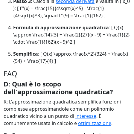
Passo 3
: Calcola la
seconda derivata
e valuta in ( x_0
): [ f''(x) = \frac{15}{4\sqrt{x}^5} - \frac{1}
{4\sqrt{x}^3}, \quad f''(9) = \frac{1}{162} ]
Formula di approssimazione quadratica
: [ Q(x)
\approx \frac{14}{3} + \frac{2}{27}(x - 9) + \frac{1}{2}
\cdot \frac{1}{162}(x - 9)^2 ]
Semplifica
: [ Q(x) \approx \frac{x^2}{324} + \frac{x}
{54} + \frac{17}{4} ]
FAQ
D: Qual è lo scopo
dell'approssimazione quadratica?
R: L'approssimazione quadratica semplifica funzioni
complesse approssimandole come un polinomio
quadratico vicino a un punto di
interesse
. È
comunemente usata in calcolo e
ottimizzazione
.