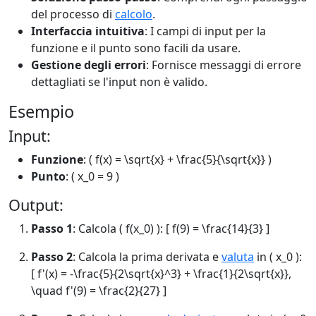
del processo di
calcolo
.
Interfaccia intuitiva
: I campi di input per la
funzione e il punto sono facili da usare.
Gestione degli errori
: Fornisce messaggi di errore
dettagliati se l'input non è valido.
Esempio
Input:
Funzione
: ( f(x) = \sqrt{x} + \frac{5}{\sqrt{x}} )
Punto
: ( x_0 = 9 )
Output:
Passo 1
: Calcola ( f(x_0) ): [ f(9) = \frac{14}{3} ]
Passo 2
: Calcola la prima derivata e
valuta
in ( x_0 ):
[ f'(x) = -\frac{5}{2\sqrt{x}^3} + \frac{1}{2\sqrt{x}},
\quad f'(9) = \frac{2}{27} ]