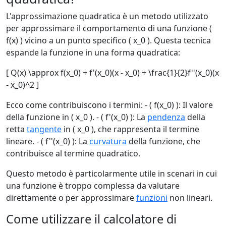
L'approssimazione quadratica è un metodo utilizzato
per approssimare il comportamento di una funzione (
f(x) ) vicino a un punto specifico ( x_0 ). Questa tecnica
espande la funzione in una forma quadratica:
[ Q(x) \approx f(x_0) + f'(x_0)(x - x_0) + \frac{1}{2}f''(x_0)(x
- x_0)^2 ]
Ecco come contribuiscono i termini: - ( f(x_0) ): Il valore
della funzione in ( x_0 ). - ( f'(x_0) ): La
pendenza
della
retta
tangente
in ( x_0 ), che rappresenta il termine
lineare. - ( f''(x_0) ): La
curvatura
della funzione, che
contribuisce al termine quadratico.
Questo metodo è particolarmente utile in scenari in cui
una funzione è troppo complessa da valutare
direttamente o per approssimare
funzioni
non lineari.
Come utilizzare il calcolatore di