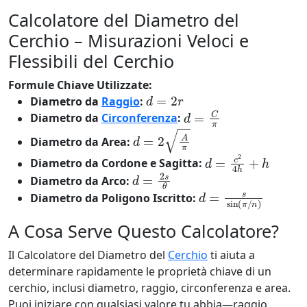
Calcolatore del Diametro del
Cerchio – Misurazioni Veloci e
Flessibili del Cerchio
Formule Chiave Utilizzate:
d
=
2
r
Diametro da
Raggio
:
d
=
C
π
Diametro da
Circonferenza
:
d
=
2
A
π
Diametro da Area:
d
=
c
2
4
h
+
h
Diametro da Cordone e Sagitta:
d
=
2
s
θ
Diametro da Arco:
d
=
s
sin
(
π
/
n
)
Diametro da Poligono Iscritto:
A Cosa Serve Questo Calcolatore?
Il Calcolatore del Diametro del
Cerchio
ti aiuta a
determinare rapidamente le proprietà chiave di un
cerchio, inclusi diametro, raggio, circonferenza e area.
Puoi iniziare con qualsiasi valore tu abbia—raggio,