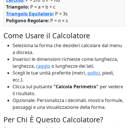
Cerchio
:
P = 2πr o P = πd
Triangolo:
P = a + b + c
Triangolo Equilatero
:
P = 3s
Poligono Regolare:
P = n × s
Come Usare il Calcolatore
Seleziona la forma che desideri calcolare dal menu
a discesa.
Inserisci le dimensioni richieste come lunghezza,
larghezza,
raggio
o lunghezze dei lati.
Scegli le tue unità preferite (metri,
pollici
, piedi,
ecc.).
Clicca sul pulsante
"Calcola Perimetro"
per vedere
il risultato.
Opzionale: Personalizza i decimali, mostra formule,
passaggi e una visualizzazione della forma.
Per Chi È Questo Calcolatore?