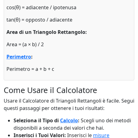
cos(θ) = adiacente / ipotenusa
tan(θ) = opposto / adiacente
Area di un Triangolo Rettangolo:
Area = (a × b) / 2
Perimetro
:
Perimetro = a + b + c
Come Usare il Calcolatore
Usare il Calcolatore di Triangoli Rettangoli è facile. Segui
questi passaggi per ottenere i tuoi risultati:
Seleziona il Tipo di
Calcolo
:
Scegli uno dei metodi
disponibili a seconda dei valori che hai.
Inserisci i Tuoi Valori:
Inserisci le
misure