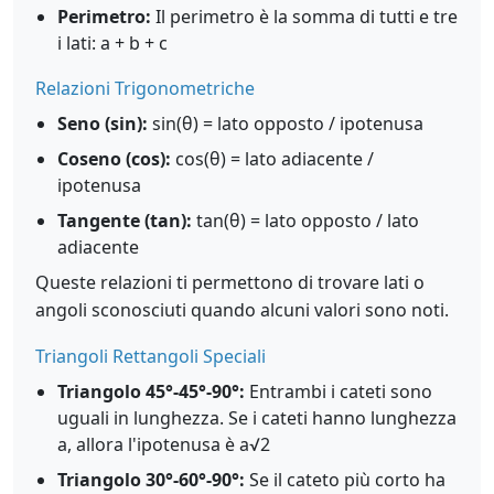
Perimetro:
Il perimetro è la somma di tutti e tre
i lati: a + b + c
Relazioni Trigonometriche
Seno (sin):
sin(θ) = lato opposto / ipotenusa
Coseno (cos):
cos(θ) = lato adiacente /
ipotenusa
Tangente (tan):
tan(θ) = lato opposto / lato
adiacente
Queste relazioni ti permettono di trovare lati o
angoli sconosciuti quando alcuni valori sono noti.
Triangoli Rettangoli Speciali
Triangolo 45°-45°-90°:
Entrambi i cateti sono
uguali in lunghezza. Se i cateti hanno lunghezza
a, allora l'ipotenusa è a√2
Triangolo 30°-60°-90°:
Se il cateto più corto ha