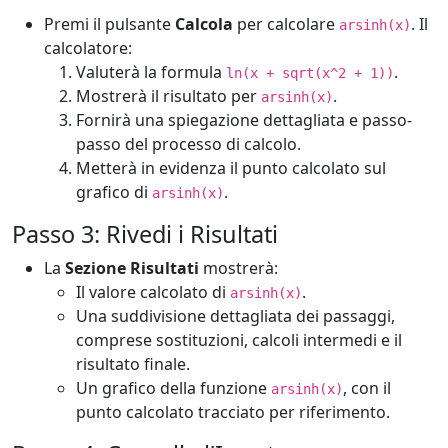
Premi il pulsante
Calcola
per calcolare
. Il
arsinh(x)
calcolatore:
Valuterà la formula
.
ln(x + sqrt(x^2 + 1))
Mostrerà il risultato per
.
arsinh(x)
Fornirà una spiegazione dettagliata e passo-
passo del processo di calcolo.
Metterà in evidenza il punto calcolato sul
grafico di
.
arsinh(x)
Passo 3: Rivedi i Risultati
La
Sezione Risultati
mostrerà:
Il valore calcolato di
.
arsinh(x)
Una suddivisione dettagliata dei passaggi,
comprese sostituzioni, calcoli intermedi e il
risultato finale.
Un grafico della funzione
, con il
arsinh(x)
punto calcolato tracciato per riferimento.