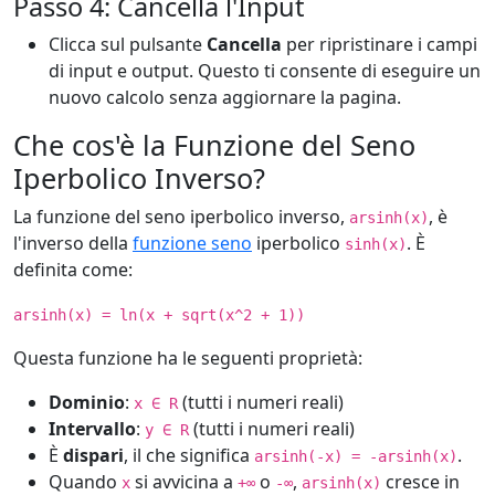
Passo 4: Cancella l'Input
Clicca sul pulsante
Cancella
per ripristinare i campi
di input e output. Questo ti consente di eseguire un
nuovo calcolo senza aggiornare la pagina.
Che cos'è la Funzione del Seno
Iperbolico Inverso?
La funzione del seno iperbolico inverso,
, è
arsinh(x)
l'inverso della
funzione seno
iperbolico
. È
sinh(x)
definita come:
arsinh(x) = ln(x + sqrt(x^2 + 1))
Questa funzione ha le seguenti proprietà:
Dominio
:
(tutti i numeri reali)
x ∈ R
Intervallo
:
(tutti i numeri reali)
y ∈ R
È
dispari
, il che significa
.
arsinh(-x) = -arsinh(x)
Quando
si avvicina a
o
,
cresce in
x
+∞
-∞
arsinh(x)