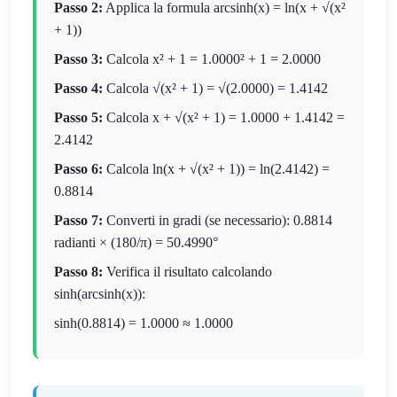
Passo 2:
Applica la formula arcsinh(x) = ln(x + √(x²
+ 1))
Passo 3:
Calcola x² + 1 = 1.0000² + 1 = 2.0000
Passo 4:
Calcola √(x² + 1) = √(2.0000) = 1.4142
Passo 5:
Calcola x + √(x² + 1) = 1.0000 + 1.4142 =
2.4142
Passo 6:
Calcola ln(x + √(x² + 1)) = ln(2.4142) =
0.8814
Passo 7:
Converti in gradi (se necessario): 0.8814
radianti × (180/π) = 50.4990°
Passo 8:
Verifica il risultato calcolando
sinh(arcsinh(x)):
sinh(0.8814) = 1.0000 ≈ 1.0000