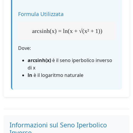
Formula Utilizzata
arcsinh(x) = ln(x + √(x² + 1))
Dove:
arcsinh(x)
è il seno iperbolico inverso
di x
ln
è il logaritmo naturale
Informazioni sul Seno Iperbolico
Inverso