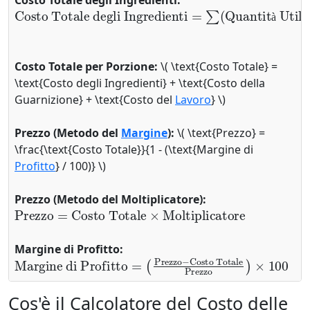
Costo Totale degli Ingredienti:
Costo Totale degli Ingredienti
Quantità Utilizzata
Costo Unitario
)
×
=
∑
(
à
Costo Totale per Porzione:
\( \text{Costo Totale} =
\text{Costo degli Ingredienti} + \text{Costo della
Guarnizione} + \text{Costo del
Lavoro
} \)
Prezzo (Metodo del
Margine
):
\( \text{Prezzo} =
\frac{\text{Costo Totale}}{1 - (\text{Margine di
Profitto
} / 100)} \)
Prezzo (Metodo del Moltiplicatore):
Prezzo
=
Costo Totale
×
Moltiplicatore
Margine di Profitto:
Margine di Profitto
Costo Totale
Prezzo
)
×
100
=
(
Prezzo
−
Cos'è il Calcolatore del Costo delle