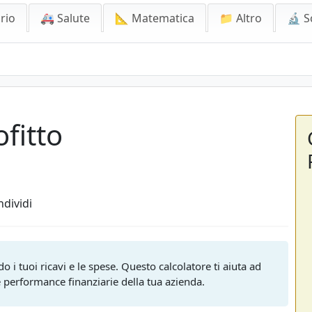
rio
🚑 Salute
📐 Matematica
📁 Altro
🔬 S
ofitto
dividi
do i tuoi ricavi e le spese. Questo calcolatore ti aiuta ad
e performance finanziarie della tua azienda.