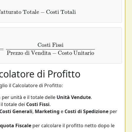
atturato Totale
−
Costi Totali
ti Fissi
Prezzo di Vendita
−
Costo Unitario
colatore di Profitto
io il Calcolatore di Profitto:
a
per unità e il totale delle
Unità Vendute
.
il totale dei
Costi Fissi
.
Costi Generali
,
Marketing
e
Costi di Spedizione
per
iquota Fiscale
per calcolare il profitto netto dopo le