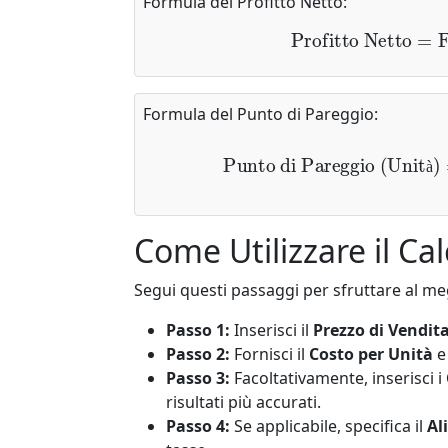
Formula del Profitto Netto:
Profitto Netto
=
F
Formula del Punto di Pareggio:
Punto di Pareggio (Unità)
=
Cos
à
Come Utilizzare il Cal
Segui questi passaggi per sfruttare al megl
Passo 1:
Inserisci il
Prezzo di Vendit
Passo 2:
Fornisci il
Costo per Unità
e 
Passo 3:
Facoltativamente, inserisci i
risultati più accurati.
Passo 4:
Se applicabile, specifica il
Al