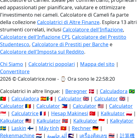
Calcolatore di Cameli. Ideale per commercianti, proprietari
ed appassionati per pianificare, valutare e ottimizzare
l'investimento nei cameli. Calcolatore di Cameli fa parte
della collezione
Calcolatrici di Altre Finanze
. Esplora 13 altri
strumenti correlati, inclusi
Calcolatore dell'Inflazione
,
Calcolatore dell'Inflazione CPI
,
Calcolatore del Prestito
Studentesco
,
Calcolatore di Prestiti per Barche
e
Calcolatore dell'Imposta sul Reddito
.
Chi Siamo
|
Calcolatrici popolari
|
Mappa del sito
|
Convertitore
2026 © Calcolatrice.now - ⌚
Ora sono le 22:58:21
Calcolatrici in altre lingue: |
Beregner
🇩🇰 |
Calculadora
🇧🇷
🇵🇹 |
Calculadora
🇪🇸🇲🇽 |
Calculator
🇬🇧 |
Calculator
🇬🇧 |
Calculator
🇷🇴 |
Calculator
🇵🇭 |
Calculator
🇺🇸 |
Calculator
🇸🇬 |
Calculatrice
🇫🇷 |
Hesap Makinesi
🇹🇷 |
Kalkulator
🇵🇱 |
Kalkulator
🇲🇾 |
Kalkulator
🇳🇴 |
Kalkulator
🇮🇩 |
Kalkylator
🇸🇪 |
Laskin
🇫🇮 |
Máy tính
🇻🇳 |
Rechner
🇩🇪 |
Rekenmachine
🇳🇱 |
آلة حاسبة
🇸🇦 |
เครื่องคิดเลข
🇹🇭 |
計算機