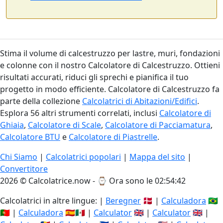
Stima il volume di calcestruzzo per lastre, muri, fondazioni
e colonne con il nostro Calcolatore di Calcestruzzo. Ottieni
risultati accurati, riduci gli sprechi e pianifica il tuo
progetto in modo efficiente. Calcolatore di Calcestruzzo fa
parte della collezione
Calcolatrici di Abitazioni/Edifici
.
Esplora 56 altri strumenti correlati, inclusi
Calcolatore di
Ghiaia
,
Calcolatore di Scale
,
Calcolatore di Pacciamatura
,
Calcolatore BTU
e
Calcolatore di Piastrelle
.
Chi Siamo
|
Calcolatrici popolari
|
Mappa del sito
|
Convertitore
2026 © Calcolatrice.now - ⌚
Ora sono le 02:54:42
Calcolatrici in altre lingue: |
Beregner
🇩🇰 |
Calculadora
🇧🇷
🇵🇹 |
Calculadora
🇪🇸🇲🇽 |
Calculator
🇬🇧 |
Calculator
🇬🇧 |