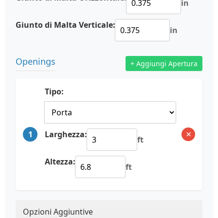
in
Giunto di Malta Verticale:
in
Openings
+ Aggiungi Apertura
Tipo:
×
1
Larghezza:
ft
Altezza:
ft
Opzioni Aggiuntive