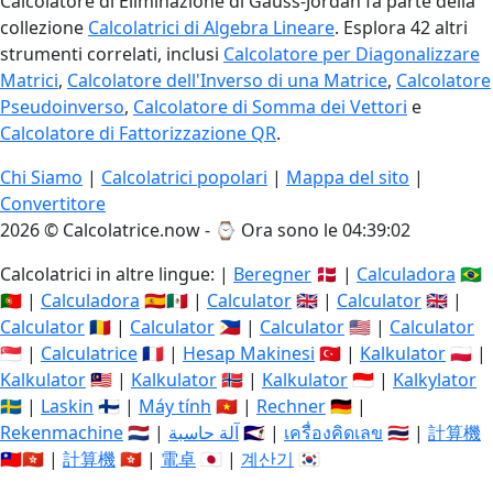
Calcolatore di Eliminazione di Gauss-Jordan fa parte della
collezione
Calcolatrici di Algebra Lineare
. Esplora 42 altri
strumenti correlati, inclusi
Calcolatore per Diagonalizzare
Matrici
,
Calcolatore dell'Inverso di una Matrice
,
Calcolatore
Pseudoinverso
,
Calcolatore di Somma dei Vettori
e
Calcolatore di Fattorizzazione QR
.
Chi Siamo
|
Calcolatrici popolari
|
Mappa del sito
|
Convertitore
2026 © Calcolatrice.now - ⌚
Ora sono le 04:39:02
Calcolatrici in altre lingue: |
Beregner
🇩🇰 |
Calculadora
🇧🇷
🇵🇹 |
Calculadora
🇪🇸🇲🇽 |
Calculator
🇬🇧 |
Calculator
🇬🇧 |
Calculator
🇷🇴 |
Calculator
🇵🇭 |
Calculator
🇺🇸 |
Calculator
🇸🇬 |
Calculatrice
🇫🇷 |
Hesap Makinesi
🇹🇷 |
Kalkulator
🇵🇱 |
Kalkulator
🇲🇾 |
Kalkulator
🇳🇴 |
Kalkulator
🇮🇩 |
Kalkylator
🇸🇪 |
Laskin
🇫🇮 |
Máy tính
🇻🇳 |
Rechner
🇩🇪 |
Rekenmachine
🇳🇱 |
آلة حاسبة
🇸🇦 |
เครื่องคิดเลข
🇹🇭 |
計算機
🇹🇼🇭🇰 |
計算機
🇭🇰 |
電卓
🇯🇵 |
계산기
🇰🇷