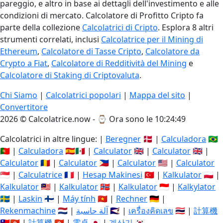
pareggio, e altro in base ai dettagli dell'investimento e alle
condizioni di mercato. Calcolatore di Profitto Cripto fa
parte della collezione
Calcolatrici di Cripto
. Esplora 8 altri
strumenti correlati, inclusi
Calcolatrice per il Mining di
Ethereum
,
Calcolatore di Tasse Cripto
,
Calcolatore da
Crypto a Fiat
,
Calcolatore di Redditività del Mining
e
Calcolatore di Staking di Criptovaluta
.
Chi Siamo
|
Calcolatrici popolari
|
Mappa del sito
|
Convertitore
2026 © Calcolatrice.now - ⌚
Ora sono le 10:24:50
Calcolatrici in altre lingue: |
Beregner
🇩🇰 |
Calculadora
🇧🇷
🇵🇹 |
Calculadora
🇪🇸🇲🇽 |
Calculator
🇬🇧 |
Calculator
🇬🇧 |
Calculator
🇷🇴 |
Calculator
🇵🇭 |
Calculator
🇺🇸 |
Calculator
🇸🇬 |
Calculatrice
🇫🇷 |
Hesap Makinesi
🇹🇷 |
Kalkulator
🇵🇱 |
Kalkulator
🇲🇾 |
Kalkulator
🇳🇴 |
Kalkulator
🇮🇩 |
Kalkylator
🇸🇪 |
Laskin
🇫🇮 |
Máy tính
🇻🇳 |
Rechner
🇩🇪 |
Rekenmachine
🇳🇱 |
آلة حاسبة
🇸🇦 |
เครื่องคิดเลข
🇹🇭 |
計算機
🇹🇼🇭🇰 |
計算機
🇭🇰 |
電卓
🇯🇵 |
계산기
🇰🇷