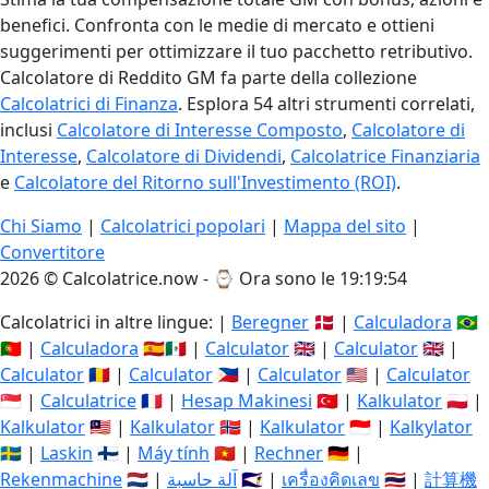
benefici. Confronta con le medie di mercato e ottieni
suggerimenti per ottimizzare il tuo pacchetto retributivo.
Calcolatore di Reddito GM fa parte della collezione
Calcolatrici di Finanza
. Esplora 54 altri strumenti correlati,
inclusi
Calcolatore di Interesse Composto
,
Calcolatore di
Interesse
,
Calcolatore di Dividendi
,
Calcolatrice Finanziaria
e
Calcolatore del Ritorno sull'Investimento (ROI)
.
Chi Siamo
|
Calcolatrici popolari
|
Mappa del sito
|
Convertitore
2026 © Calcolatrice.now - ⌚
Ora sono le 19:19:54
Calcolatrici in altre lingue: |
Beregner
🇩🇰 |
Calculadora
🇧🇷
🇵🇹 |
Calculadora
🇪🇸🇲🇽 |
Calculator
🇬🇧 |
Calculator
🇬🇧 |
Calculator
🇷🇴 |
Calculator
🇵🇭 |
Calculator
🇺🇸 |
Calculator
🇸🇬 |
Calculatrice
🇫🇷 |
Hesap Makinesi
🇹🇷 |
Kalkulator
🇵🇱 |
Kalkulator
🇲🇾 |
Kalkulator
🇳🇴 |
Kalkulator
🇮🇩 |
Kalkylator
🇸🇪 |
Laskin
🇫🇮 |
Máy tính
🇻🇳 |
Rechner
🇩🇪 |
Rekenmachine
🇳🇱 |
آلة حاسبة
🇸🇦 |
เครื่องคิดเลข
🇹🇭 |
計算機