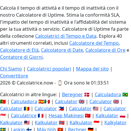
Calcola il tempo di attività e il tempo di inattività con il
nostro Calcolatore di Uptime. Stima la conformità SLA,
l'impatto del tempo di inattività e l'affidabilità del sistema
per la tua attività o servizio. Calcolatore di Uptime fa parte
della collezione
Calcolatrici di Tempo e Data
. Esplora 40
altri strumenti correlati, inclusi
Calcolatore del Tempo
,
Calcolatore di Età
,
Calcolatore di Date
,
Calcolatore di Ore
e
Contatore di Giorni
.
Chi Siamo
|
Calcolatrici popolari
|
Mappa del sito
|
Convertitore
2026 © Calcolatrice.now - ⌚
Ora sono le 01:33:52
Calcolatrici in altre lingue: |
Beregner
🇩🇰 |
Calculadora
🇧🇷
🇵🇹 |
Calculadora
🇪🇸🇲🇽 |
Calculator
🇬🇧 |
Calculator
🇬🇧 |
Calculator
🇷🇴 |
Calculator
🇵🇭 |
Calculator
🇺🇸 |
Calculator
🇸🇬 |
Calculatrice
🇫🇷 |
Hesap Makinesi
🇹🇷 |
Kalkulator
🇵🇱 |
Kalkulator
🇲🇾 |
Kalkulator
🇳🇴 |
Kalkulator
🇮🇩 |
Kalkylator
🇸🇪 |
Laskin
🇫🇮 |
Máy tính
🇻🇳 |
Rechner
🇩🇪 |