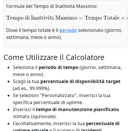
Formula del Tempo di Inattività Massimo:
Tempo Totale
Tempo di Inattività Massimo
×
(
1
−
Percentuale di Disponibilità
=
)
à
Dove il tempo totale è il
periodo
selezionato (giorno,
settimana, mese o anno).
Come Utilizzare il Calcolatore
Seleziona il
periodo di tempo
(giorno, settimana,
mese o anno).
Scegli la tua
percentuale di disponibilità target
(ad es., 99.999%).
Se selezioni "Personalizzato", inserisci la tua
specifica percentuale di uptime.
Inserisci il
tempo di manutenzione pianificato
stimato (opzionale).
Facoltativamente, inserisci la tua
percentuale di
uptime attuale
e il numero di
incidenti
.