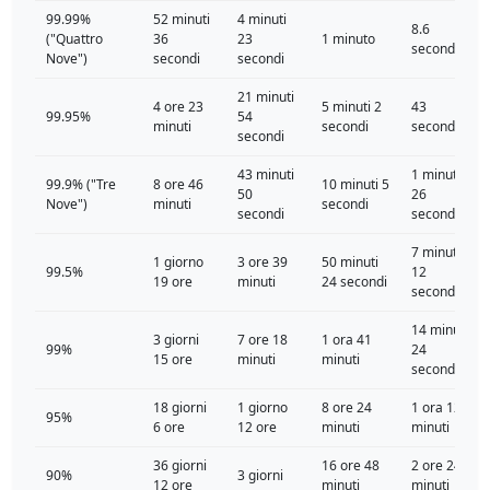
99.99%
52 minuti
4 minuti
8.6
("Quattro
36
23
1 minuto
secondi
Nove")
secondi
secondi
21 minuti
4 ore 23
5 minuti 2
43
99.95%
54
minuti
secondi
secondi
secondi
43 minuti
1 minuto
99.9% ("Tre
8 ore 46
10 minuti 5
50
26
Nove")
minuti
secondi
secondi
secondi
7 minuti
1 giorno
3 ore 39
50 minuti
99.5%
12
19 ore
minuti
24 secondi
secondi
14 minuti
3 giorni
7 ore 18
1 ora 41
99%
24
15 ore
minuti
minuti
secondi
18 giorni
1 giorno
8 ore 24
1 ora 12
95%
6 ore
12 ore
minuti
minuti
36 giorni
16 ore 48
2 ore 24
90%
3 giorni
12 ore
minuti
minuti