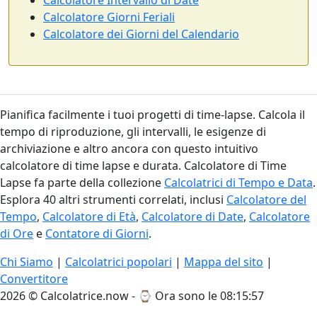
Calcolatore Intervallo di Date
Calcolatore Giorni Feriali
Calcolatore dei Giorni del Calendario
Pianifica facilmente i tuoi progetti di time-lapse. Calcola il
tempo di riproduzione, gli intervalli, le esigenze di
archiviazione e altro ancora con questo intuitivo
calcolatore di time lapse e durata. Calcolatore di Time
Lapse fa parte della collezione
Calcolatrici di Tempo e Data
.
Esplora 40 altri strumenti correlati, inclusi
Calcolatore del
Tempo
,
Calcolatore di Età
,
Calcolatore di Date
,
Calcolatore
di Ore
e
Contatore di Giorni
.
Chi Siamo
|
Calcolatrici popolari
|
Mappa del sito
|
Convertitore
2026 © Calcolatrice.now - ⌚
Ora sono le 08:15:58