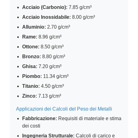
Acciaio (Carbonio):
7.85 g/cm³
Acciaio Inossidabile:
8.00 g/cm³
Alluminio:
2.70 g/cm³
Rame:
8.96 g/cm³
Ottone:
8.50 g/cm³
Bronzo:
8.80 g/cm³
Ghisa:
7.20 g/cm³
Piombo:
11.34 g/cm³
Titanio:
4.50 g/cm³
Zinco:
7.13 g/cm³
Applicazioni dei Calcoli del Peso dei Metalli
Fabbricazione:
Requisiti di materiale e stima
dei costi
Ingegneria Strutturale:
Calcoli di carico e