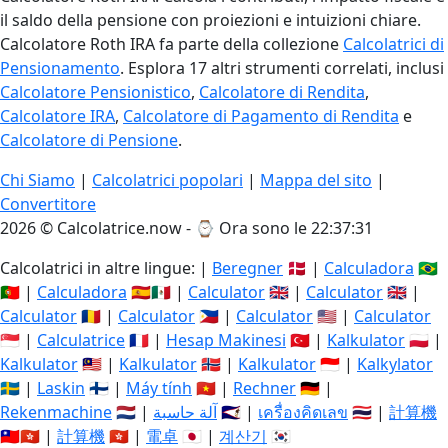
il saldo della pensione con proiezioni e intuizioni chiare.
Calcolatore Roth IRA fa parte della collezione
Calcolatrici di
Pensionamento
. Esplora 17 altri strumenti correlati, inclusi
Calcolatore Pensionistico
,
Calcolatore di Rendita
,
Calcolatore IRA
,
Calcolatore di Pagamento di Rendita
e
Calcolatore di Pensione
.
Chi Siamo
|
Calcolatrici popolari
|
Mappa del sito
|
Convertitore
2026 © Calcolatrice.now - ⌚
Ora sono le 22:37:32
Calcolatrici in altre lingue: |
Beregner
🇩🇰 |
Calculadora
🇧🇷
🇵🇹 |
Calculadora
🇪🇸🇲🇽 |
Calculator
🇬🇧 |
Calculator
🇬🇧 |
Calculator
🇷🇴 |
Calculator
🇵🇭 |
Calculator
🇺🇸 |
Calculator
🇸🇬 |
Calculatrice
🇫🇷 |
Hesap Makinesi
🇹🇷 |
Kalkulator
🇵🇱 |
Kalkulator
🇲🇾 |
Kalkulator
🇳🇴 |
Kalkulator
🇮🇩 |
Kalkylator
🇸🇪 |
Laskin
🇫🇮 |
Máy tính
🇻🇳 |
Rechner
🇩🇪 |
Rekenmachine
🇳🇱 |
آلة حاسبة
🇸🇦 |
เครื่องคิดเลข
🇹🇭 |
計算機
🇹🇼🇭🇰 |
計算機
🇭🇰 |
電卓
🇯🇵 |
계산기
🇰🇷