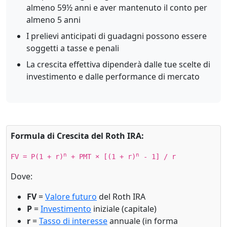
almeno 59½ anni e aver mantenuto il conto per
almeno 5 anni
I prelievi anticipati di guadagni possono essere
soggetti a tasse e penali
La crescita effettiva dipenderà dalle tue scelte di
investimento e dalle performance di mercato
Formula di Crescita del Roth IRA:
n
n
FV = P(1 + r)
+ PMT × [(1 + r)
- 1] / r
Dove:
FV
=
Valore futuro
del Roth IRA
P
=
Investimento
iniziale (capitale)
r
=
Tasso di interesse
annuale (in forma