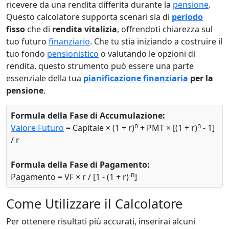
ricevere da una rendita differita durante la
pensione
.
Questo calcolatore supporta scenari sia di
periodo
fisso
che di
rendita vitalizia
, offrendoti chiarezza sul
tuo futuro
finanziario
. Che tu stia iniziando a costruire il
tuo fondo
pensionistico
o valutando le opzioni di
rendita, questo strumento può essere una parte
essenziale della tua
pianificazione finanziaria
per la
pensione
.
Formula della Fase di Accumulazione:
n
n
Valore Futuro
= Capitale × (1 + r)
+ PMT × [(1 + r)
- 1]
/ r
Formula della Fase di Pagamento:
-n
Pagamento = VF × r / [1 - (1 + r)
]
Come Utilizzare il Calcolatore
Per ottenere risultati più accurati, inserirai alcuni