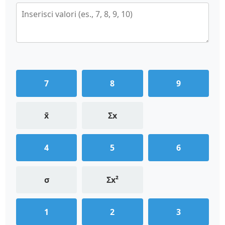
7
8
9
x̄
Σx
4
5
6
σ
Σx²
1
2
3