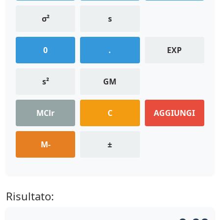
σ²
s
0
.
EXP
s²
GM
MClr
C
AGGIUNGI
M-
±
Risultato: