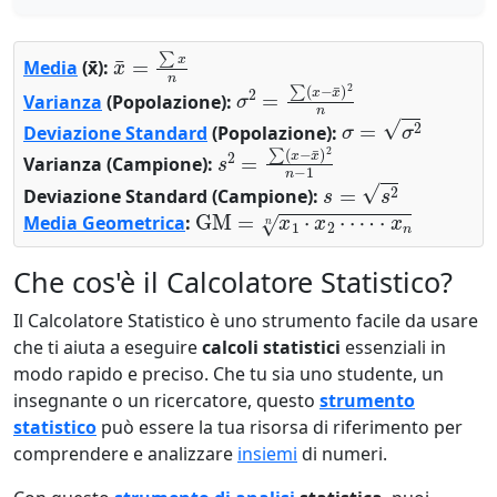
x
¯
=
∑
x
n
Media
(x̄):
σ
2
=
∑
(
x
−
x
¯
)
2
n
Varianza
(Popolazione):
σ
=
σ
2
Deviazione Standard
(Popolazione):
s
2
=
∑
(
x
−
x
¯
)
2
n
−
1
Varianza (Campione):
s
=
s
2
Deviazione Standard (Campione):
GM
=
x
1
⋅
x
2
⋅
⋯
⋅
x
n
n
Media Geometrica
:
Che cos'è il Calcolatore Statistico?
Il Calcolatore Statistico è uno strumento facile da usare
che ti aiuta a eseguire
calcoli statistici
essenziali in
modo rapido e preciso. Che tu sia uno studente, un
insegnante o un ricercatore, questo
strumento
statistico
può essere la tua risorsa di riferimento per
comprendere e analizzare
insiemi
di numeri.